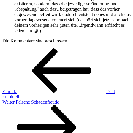
existieren, sondern, dass die jeweilige veränderung und
„abspaltung“ auch dazu beigetragen hat, dass das vorher
dagewesene befreit wird. dadurch entsteht neues und auch das
vorher dagewesene erneuert sich (das hört sich jetzt sehr nach
deinem vorherigen sehr guten titel „irgendwann erfrischt es
jeden“ an 😉 )
Die Kommentare sind geschlossen.
Beitragsnavigation
Vorheriger
Beitrag
Zurück
Echt
kriminell
Nächster
Weiter
Falsche Schadenfreude
Beitrag