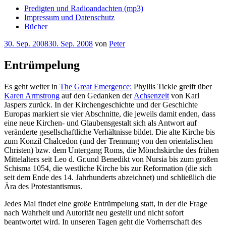
Predigten und Radioandachten (mp3)
Impressum und Datenschutz
Bücher
Veröffentlicht
30. Sep. 2008
30. Sep. 2008
von
Peter
am
Entrümpelung
Es geht weiter in
The Great Emergence:
Phyllis Tickle greift über
Karen Armstrong
auf den Gedanken der
Achsenzeit
von Karl
Jaspers zurück. In der Kirchengeschichte und der Geschichte
Europas markiert sie vier Abschnitte, die jeweils damit enden, dass
eine neue Kirchen- und Glaubensgestalt sich als Antwort auf
veränderte gesellschaftliche Verhältnisse bildet. Die alte Kirche bis
zum Konzil Chalcedon (und der Trennung von den orientalischen
Christen) bzw. dem Untergang Roms, die Mönchskirche des frühen
Mittelalters seit Leo d. Gr.und Benedikt von Nursia bis zum großen
Schisma 1054, die westliche Kirche bis zur Reformation (die sich
seit dem Ende des 14. Jahrhunderts abzeichnet) und schließlich die
Ära des Protestantismus.
Jedes Mal findet eine große Entrümpelung statt, in der die Frage
nach Wahrheit und Autorität neu gestellt und nicht sofort
beantwortet wird. In unseren Tagen geht die Vorherrschaft des