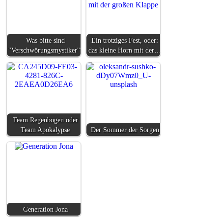
Was bitte sind
Ein trotziges Fest, oder:
"Verschwörungsmystiker"?
das kleine Horn mit der…
Team Regenbogen oder
Team Apokalypse
Der Sommer der Sorgen
Generation Jona