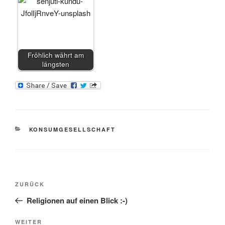
Fröhlich währt am
längsten
KATEGORIEN
KONSUMGESELLSCHAFT
Beitragsnavigation
Vorheriger
ZURÜCK
Beitrag
Religionen auf einen Blick :-)
Nächster
WEITER