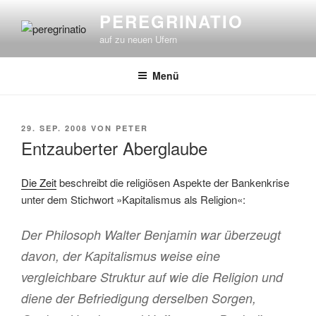
Zum
PEREGRINATIO
Inhalt
auf zu neuen Ufern
springen
Menü
VERÖFFENTLICHT
29. SEP. 2008
VON
PETER
AM
Entzauberter Aberglaube
Die Zeit
beschreibt die religiösen Aspekte der Bankenkrise
unter dem Stichwort »Kapitalismus als Religion«:
Der Philosoph Walter Benjamin war überzeugt
davon, der Kapitalismus weise eine
vergleichbare Struktur auf wie die Religion und
diene der Befriedigung derselben Sorgen,