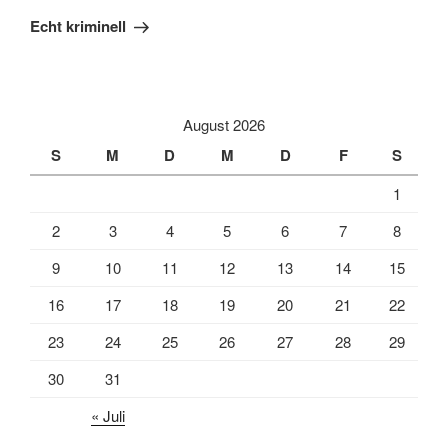
Beitrag
Echt kriminell
August 2026
S
M
D
M
D
F
S
1
2
3
4
5
6
7
8
9
10
11
12
13
14
15
16
17
18
19
20
21
22
23
24
25
26
27
28
29
30
31
« Juli