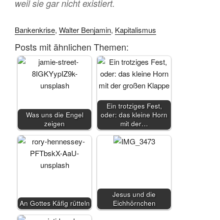
weil sie gar nicht existiert.
Bankenkrise
,
Walter Benjamin
,
Kapitalismus
Posts mit ähnlichen Themen:
Ein trotziges Fest,
Was uns die Engel
oder: das kleine Horn
zeigen
mit der…
Jesus und die
An Gottes Käfig rütteln
Eichhörnchen