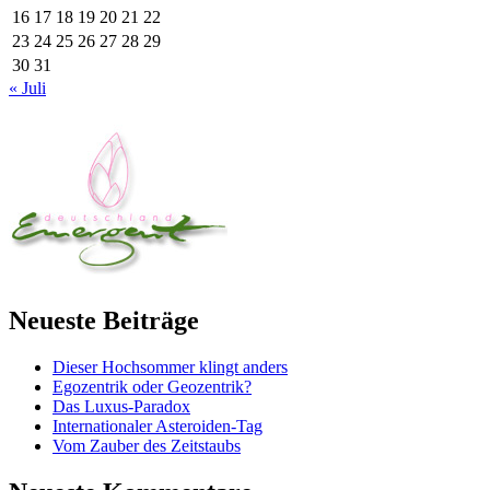
16
17
18
19
20
21
22
23
24
25
26
27
28
29
30
31
« Juli
Neueste Beiträge
Dieser Hochsommer klingt anders
Egozentrik oder Geozentrik?
Das Luxus-Paradox
Internationaler Asteroiden-Tag
Vom Zauber des Zeitstaubs