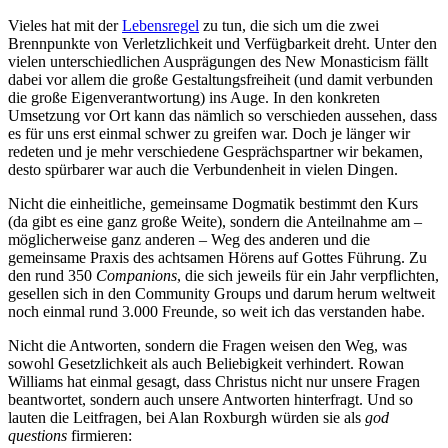
Vieles hat mit der
Lebensregel
zu tun, die sich um die zwei
Brennpunkte von Verletzlichkeit und Verfügbarkeit dreht. Unter den
vielen unterschiedlichen Ausprägungen des New Monasticism fällt
dabei vor allem die große Gestaltungsfreiheit (und damit verbunden
die große Eigenverantwortung) ins Auge. In den konkreten
Umsetzung vor Ort kann das nämlich so verschieden aussehen, dass
es für uns erst einmal schwer zu greifen war. Doch je länger wir
redeten und je mehr verschiedene Gesprächspartner wir bekamen,
desto spürbarer war auch die Verbundenheit in vielen Dingen.
Nicht die einheitliche, gemeinsame Dogmatik bestimmt den Kurs
(da gibt es eine ganz große Weite), sondern die Anteilnahme am –
möglicherweise ganz anderen – Weg des anderen und die
gemeinsame Praxis des achtsamen Hörens auf Gottes Führung. Zu
den rund 350
Companions
, die sich jeweils für ein Jahr verpflichten,
gesellen sich in den Community Groups und darum herum weltweit
noch einmal rund 3.000 Freunde, so weit ich das verstanden habe.
Nicht die Antworten, sondern die Fragen weisen den Weg, was
sowohl Gesetzlichkeit als auch Beliebigkeit verhindert. Rowan
Williams hat einmal gesagt, dass Christus nicht nur unsere Fragen
beantwortet, sondern auch unsere Antworten hinterfragt. Und so
lauten die Leitfragen, bei Alan Roxburgh würden sie als
god
questions
firmieren: