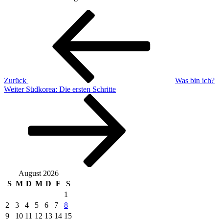
Beitragsnavigation
Vorheriger
Beitrag
Zurück
Was bin ich?
Nächster
Weiter
Südkorea: Die ersten Schritte
Beitrag
August 2026
S
M
D
M
D
F
S
1
2
3
4
5
6
7
8
9
10
11
12
13
14
15