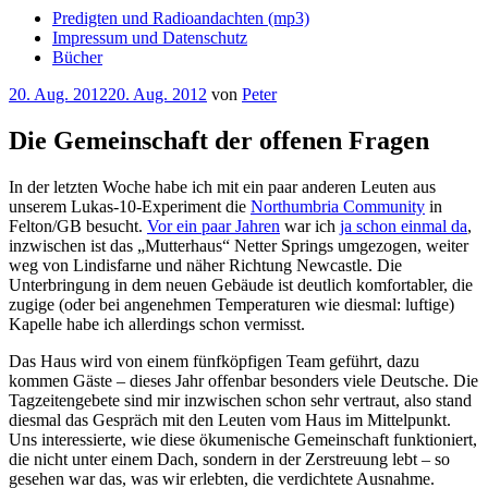
Predigten und Radioandachten (mp3)
Impressum und Datenschutz
Bücher
Veröffentlicht
20. Aug. 2012
20. Aug. 2012
von
Peter
am
Die Gemeinschaft der offenen Fragen
In der letzten Woche habe ich mit ein paar anderen Leuten aus
unserem Lukas-10-Experiment die
Northumbria Community
in
Felton/GB besucht.
Vor ein paar Jahren
war ich
ja schon einmal da
,
inzwischen ist das „Mutterhaus“ Netter Springs umgezogen, weiter
weg von Lindisfarne und näher Richtung Newcastle. Die
Unterbringung in dem neuen Gebäude ist deutlich komfortabler, die
zugige (oder bei angenehmen Temperaturen wie diesmal: luftige)
Kapelle habe ich allerdings schon vermisst.
Das Haus wird von einem fünfköpfigen Team geführt, dazu
kommen Gäste – dieses Jahr offenbar besonders viele Deutsche. Die
Tagzeitengebete sind mir inzwischen schon sehr vertraut, also stand
diesmal das Gespräch mit den Leuten vom Haus im Mittelpunkt.
Uns interessierte, wie diese ökumenische Gemeinschaft funktioniert,
die nicht unter einem Dach, sondern in der Zerstreuung lebt – so
gesehen war das, was wir erlebten, die verdichtete Ausnahme.