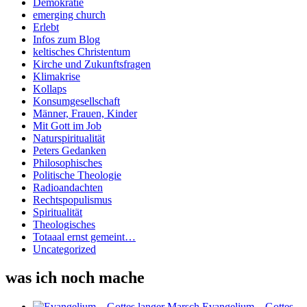
Demokratie
emerging church
Erlebt
Infos zum Blog
keltisches Christentum
Kirche und Zukunftsfragen
Klimakrise
Kollaps
Konsumgesellschaft
Männer, Frauen, Kinder
Mit Gott im Job
Naturspiritualität
Peters Gedanken
Philosophisches
Politische Theologie
Radioandachten
Rechtspopulismus
Spiritualität
Theologisches
Totaaal ernst gemeint…
Uncategorized
was ich noch mache
Evangelium – Gottes