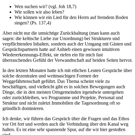
Wen suchen wir? (vgl. Joh 18,7)
Wie sollen wir also leben?
Wie können wir ein Lied für den Herrn auf fremdem Boden
singen? (Ps. 137,4)
Aber nicht nur die umsichtige Zurückhaltung (man kann auch
sagen: die keltische Liebe zur Unordnung) bei Strukturen und
verpflichtenden Inhalten, sondern auch der Umgang mit Gästen und
Gesprächspartnern hatte auf Anhieb einen gewissen intuitiven
Wiedererkennungs-Effekt, sie riefen ein für mich fast
überraschendes Gefühl der Verwandtschaft auf beiden Seiten hervor.
In den letzten Monaten hatte ich mit etlichen Leuten Gespräche über
solche dezentralen und weitmaschigen Formen der
Weggefährtenschaft geführt. Das Thema scheint viele zu
beschäftigen, und vielleicht gibt es in solchen Bewegungen auch
Dinge, die in den meisten Ortsgemeinden irgendwie untergehen
oder zurückbleiben, wo Programme und Projekte, Personal und
Struktur und nicht zuletzt Immobilien die Tagesordnung oft so
gründlich dominieren.
Ich denke, wir führen das Gespräch über die Fragen und das Ethos
vor Ort fort und werden auch die Verbindung über den Kanal weg
halten. Es ist eine sehr spannende Spur, auf die wir hier gestoßen
sind.