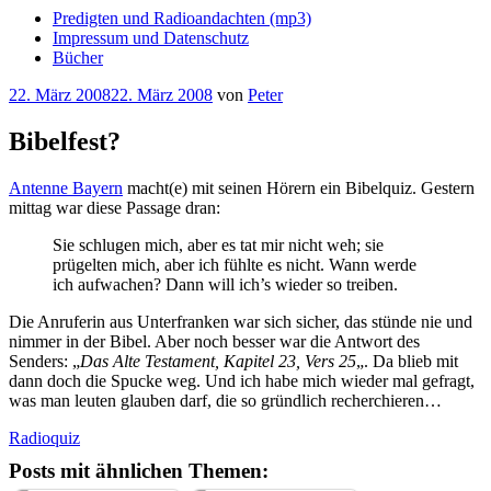
Predigten und Radioandachten (mp3)
Impressum und Datenschutz
Bücher
Veröffentlicht
22. März 2008
22. März 2008
von
Peter
am
Bibelfest?
Antenne Bayern
macht(e) mit seinen Hörern ein Bibelquiz. Gestern
mittag war diese Passage dran:
Sie schlugen mich, aber es tat mir nicht weh; sie
prügelten mich, aber ich fühlte es nicht. Wann werde
ich aufwachen? Dann will ich’s wieder so treiben.
Die Anruferin aus Unterfranken war sich sicher, das stünde nie und
nimmer in der Bibel. Aber noch besser war die Antwort des
Senders: „
Das Alte Testament, Kapitel 23, Vers 25
„. Da blieb mit
dann doch die Spucke weg. Und ich habe mich wieder mal gefragt,
was man leuten glauben darf, die so gründlich recherchieren…
Radioquiz
Posts mit ähnlichen Themen: