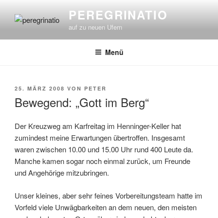
Zum
PEREGRINATIO
Inhalt
auf zu neuen Ufern
springen
Menü
VERÖFFENTLICHT
25. MÄRZ 2008
VON
PETER
AM
Bewegend: „Gott im Berg“
Der Kreuzweg am Karfreitag im Henninger-Keller hat
zumindest meine Erwartungen übertroffen. Insgesamt
waren zwischen 10.00 und 15.00 Uhr rund 400 Leute da.
Manche kamen sogar noch einmal zurück, um Freunde
und Angehörige mitzubringen.
Unser kleines, aber sehr feines Vorbereitungsteam hatte im
Vorfeld viele Unwägbarkeiten an dem neuen, den meisten