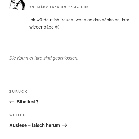
25. MÄRZ 2008 UM 23:44 UHR
Ich würde mich freuen, wenn es das nächstes Jahr
wieder gäbe 🙂
Die Kommentare sind geschlossen.
Beitragsnavigation
Vorheriger
ZURÜCK
Beitrag
Bibelfest?
Nächster
WEITER
Beitrag
Auslese – falsch herum