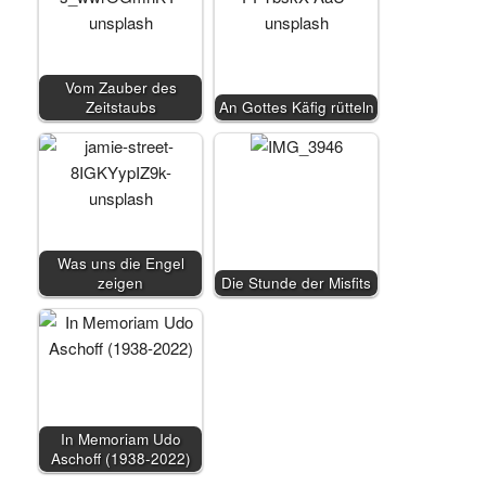
Vom Zauber des
Zeitstaubs
An Gottes Käfig rütteln
Was uns die Engel
zeigen
Die Stunde der Misfits
In Memoriam Udo
Aschoff (1938-2022)