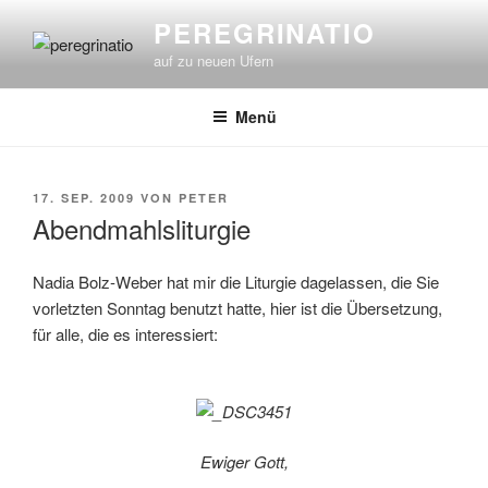
Zum
PEREGRINATIO
Inhalt
auf zu neuen Ufern
springen
Menü
VERÖFFENTLICHT
17. SEP. 2009
VON
PETER
AM
Abendmahlsliturgie
Nadia Bolz-Weber hat mir die Liturgie dagelassen, die Sie
vorletzten Sonntag benutzt hatte, hier ist die Übersetzung,
für alle, die es interessiert:
Ewiger Gott,