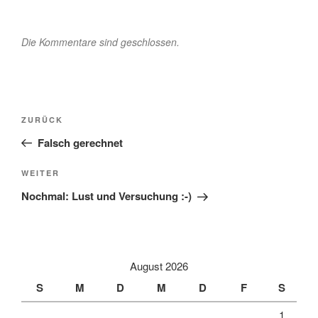
Die Kommentare sind geschlossen.
Beitragsnavigation
Vorheriger
ZURÜCK
Beitrag
Falsch gerechnet
Nächster
WEITER
Beitrag
Nochmal: Lust und Versuchung :-)
August 2026
S
M
D
M
D
F
S
1