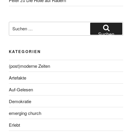
Peter
zu
Die Hölle auf Rädern
Suche
nach:
Suchen
KATEGORIEN
(post)moderne Zeiten
Artefakte
Auf-Gelesen
Demokratie
emerging church
Erlebt