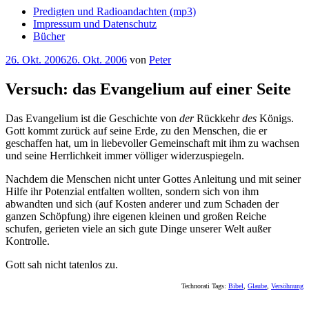
Predigten und Radioandachten (mp3)
Impressum und Datenschutz
Bücher
Veröffentlicht
26. Okt. 2006
26. Okt. 2006
von
Peter
am
Versuch: das Evangelium auf einer Seite
Das Evangelium ist die Geschichte von
der
Rückkehr
des
Königs.
Gott kommt zurück auf seine Erde, zu den Menschen, die er
geschaffen hat, um in liebevoller Gemeinschaft mit ihm zu wachsen
und seine Herrlichkeit immer völliger widerzuspiegeln.
Nachdem die Menschen nicht unter Gottes Anleitung und mit seiner
Hilfe ihr Potenzial entfalten wollten, sondern sich von ihm
abwandten und sich (auf Kosten anderer und zum Schaden der
ganzen Schöpfung) ihre eigenen kleinen und großen Reiche
schufen, gerieten viele an sich gute Dinge unserer Welt außer
Kontrolle.
Gott sah nicht tatenlos zu.
Technorati Tags:
Bibel
,
Glaube
,
Versöhnung