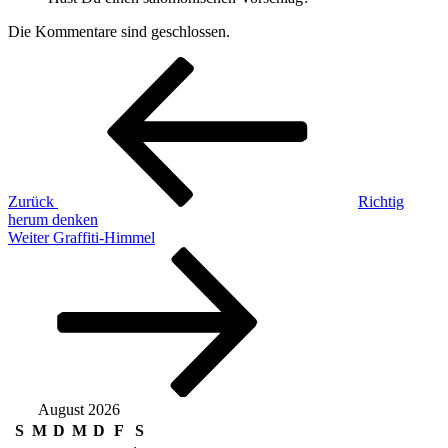
Die Kommentare sind geschlossen.
Beitragsnavigation
Vorheriger
Beitrag
Zurück
Richtig
herum denken
Nächster
Weiter
Graffiti-Himmel
Beitrag
August 2026
S
M
D
M
D
F
S