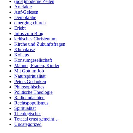
(post)moderne Zeiten
Artefakte
Auf-Gelesen
Demokratie
emerging church
Erlebt
Infos zum Blog
keltisches Christentum
Kirche und Zukunftsfragen
Klimakrise
Kollaps
Konsumgesellschaft
Männer, Frauen, Kinder
Mit Gott im Job
Naturspiritualität
Peters Gedanken
Philosophisches
Politische Theologie
Radioandachten
Rechtspopulismus
Spiritualität
Theologisches
Totaaal ernst gemeint…
Uncategorized