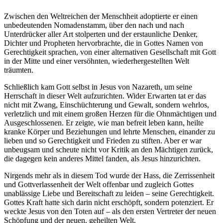
Zwischen den Weltreichen der Menschheit adoptierte er einen
unbedeutenden Nomadenstamm, über den nach und nach
Unterdrücker aller Art stolperten und der erstaunliche Denker,
Dichter und Propheten hervorbrachte, die in Gottes Namen von
Gerechtigkeit sprachen, von einer alternativen Gesellschaft mit Gott
in der Mitte und einer versöhnten, wiederhergestellten Welt
träumten.
Schließlich kam Gott selbst in Jesus von Nazareth, um seine
Herrschaft in dieser Welt aufzurichten. Wider Erwarten tat er das
nicht mit Zwang, Einschüchterung und Gewalt, sondern wehrlos,
verletzlich und mit einem großen Herzen für die Ohnmächtigen und
Ausgeschlossenen. Er zeigte, wie man befreit leben kann, heilte
kranke Körper und Beziehungen und lehrte Menschen, einander zu
lieben und so Gerechtigkeit und Frieden zu stiften. Aber er war
unbeugsam und scheute nicht vor Kritik an den Mächtigen zurück,
die dagegen kein anderes Mittel fanden, als Jesus hinzurichten.
Nirgends mehr als in diesem Tod wurde der Hass, die Zerrissenheit
und Gottverlassenheit der Welt offenbar und zugleich Gottes
unablässige Liebe und Bereitschaft zu leiden – seine Gerechtigkeit.
Gottes Kraft hatte sich darin nicht erschöpft, sondern potenziert. Er
weckte Jesus von den Toten auf – als den ersten Vertreter der neuen
Schöpfung und der neuen, geheilten Welt.