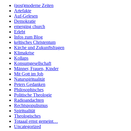
(post)moderne Zeiten
Artefakte
Auf-Gelesen
Demokratie
emerging church
Erlebt
Infos zum Blog
keltisches Christentum
Kirche und Zukunftsfragen
Klimakrise
Kollaps
Konsumgesellschaft
Männer, Frauen, Kinder
Mit Gott im Job
Naturspiritualität
Peters Gedanken
Philosophisches
Politische Theologie
Radioandachten
Rechtspopulismus
Spiritualität
Theologisches
Totaaal ernst gemeint…
Uncategorized