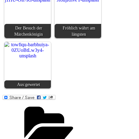
Der Besuch der
Fröhlich währt am
Märchenkönigin
längsten
Aus:gewertet
Kategorien