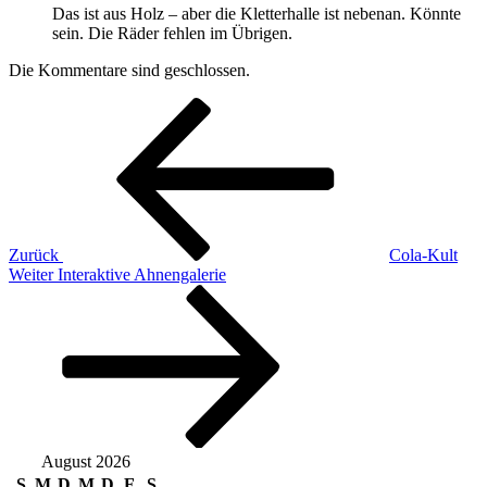
Das ist aus Holz – aber die Kletterhalle ist nebenan. Könnte
sein. Die Räder fehlen im Übrigen.
Die Kommentare sind geschlossen.
Beitragsnavigation
Vorheriger
Beitrag
Zurück
Cola-Kult
Nächster
Weiter
Interaktive Ahnengalerie
Beitrag
August 2026
S
M
D
M
D
F
S