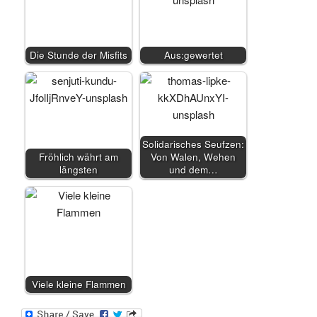
Die Stunde der Misfits
Aus:gewertet
Solidarisches Seufzen:
Fröhlich währt am
Von Walen, Wehen
längsten
und dem…
Viele kleine Flammen