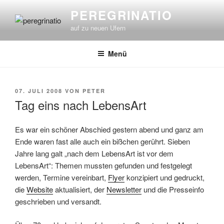
Zum
PEREGRINATIO
Inhalt
auf zu neuen Ufern
springen
Menü
VERÖFFENTLICHT
07. JULI 2008
VON
PETER
AM
Tag eins nach LebensArt
Es war ein schöner Abschied gestern abend und ganz am
Ende waren fast alle auch ein bißchen gerührt. Sieben
Jahre lang galt „nach dem LebensArt ist vor dem
LebensArt“: Themen mussten gefunden und festgelegt
werden, Termine vereinbart,
Flyer
konzipiert und gedruckt,
die
Website
aktualisiert, der
Newsletter
und die Presseinfo
geschrieben und versandt.