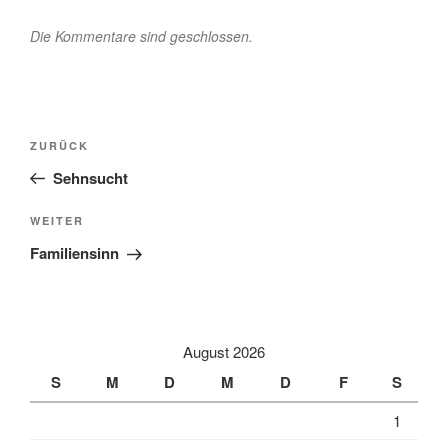
Die Kommentare sind geschlossen.
Beitragsnavigation
Vorheriger
ZURÜCK
Beitrag
Sehnsucht
Nächster
WEITER
Beitrag
Familiensinn
August 2026
S
M
D
M
D
F
S
1