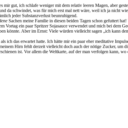
 es mir gut, ich schlafe weniger mit dem relativ leeren Magen, aber ge
nd da schwindet, was für mich erst mal nett wäre, weil ich ja nicht wi
ämlich jeder Substanzverlust beunruhigend.
dene
Sachen meine Familie in diesen beiden Tagen schon gefuttert hat!
m Vortag ein paar Spritzer Sojasauce verwendet und mich bei dem Geda
ben könnte. Aber im Ernst: Viele würden vielleicht sagen „ich kann den
als ich das erwartet hatte. Ich hätte mir ein paar eher meditative Impul
 meinem Hirn fehlt derzeit vielleicht doch auch der nötige Zucker, um d
hienen ist. Vor allem die Weltkarte, auf der man verfolgen kann, wo di