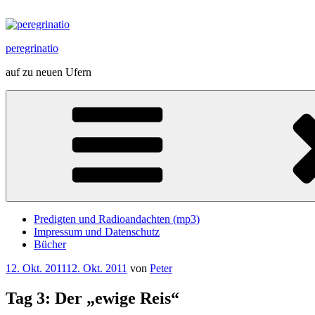
Zum
Inhalt
springen
peregrinatio
auf zu neuen Ufern
Predigten und Radioandachten (mp3)
Impressum und Datenschutz
Bücher
Veröffentlicht
12. Okt. 2011
12. Okt. 2011
von
Peter
am
Tag 3: Der „ewige Reis“