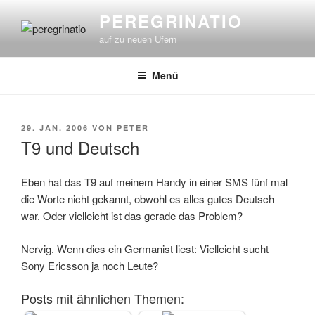
Zum
PEREGRINATIO
Inhalt
auf zu neuen Ufern
springen
Menü
VERÖFFENTLICHT
29. JAN. 2006
VON
PETER
AM
T9 und Deutsch
Eben hat das T9 auf meinem Handy in einer SMS fünf mal
die Worte nicht gekannt, obwohl es alles gutes Deutsch
war. Oder vielleicht ist das gerade das Problem?
Nervig. Wenn dies ein Germanist liest: Vielleicht sucht
Sony Ericsson ja noch Leute?
Posts mit ähnlichen Themen: