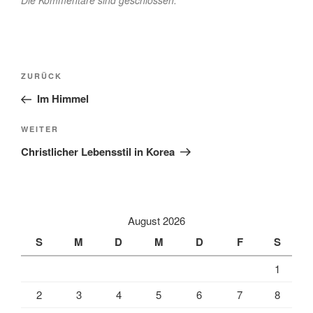
Beitragsnavigation
Vorheriger
ZURÜCK
Beitrag
Im Himmel
Nächster
WEITER
Beitrag
Christlicher Lebensstil in Korea
August 2026
S
M
D
M
D
F
S
1
2
3
4
5
6
7
8