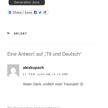
Generation Jona
KATEGORIEN
ERLEBT
Eine Antwort auf „T9 und Deutsch“
alexkupsch
01. FEB. 2006 UM 10:19 UHR
Vielen Dank, endlich mein Traumjob! 😉
Die Kommentare sind geschlossen.