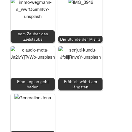
Vom Zauber des
Zeitstaubs
Die Stunde der Misfits
Eine Legion geht
Fröhlich währt am
baden
längsten