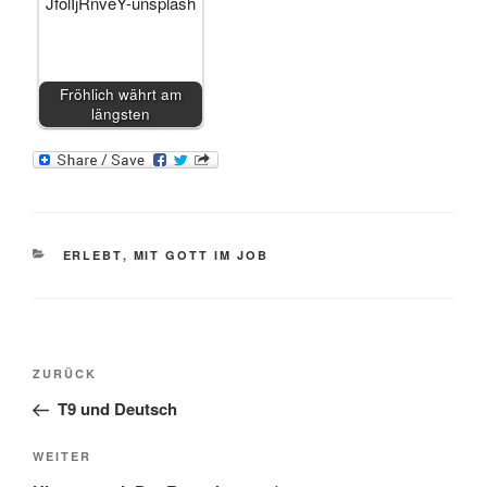
Fröhlich währt am
längsten
KATEGORIEN
ERLEBT
,
MIT GOTT IM JOB
Beitragsnavigation
Vorheriger
ZURÜCK
Beitrag
T9 und Deutsch
Nächster
WEITER
Beitrag