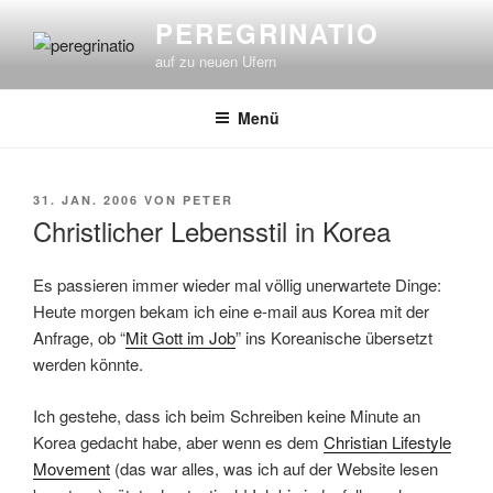
Zum
PEREGRINATIO
Inhalt
auf zu neuen Ufern
springen
Menü
VERÖFFENTLICHT
31. JAN. 2006
VON
PETER
AM
Christlicher Lebensstil in Korea
Es passieren immer wieder mal völlig unerwartete Dinge:
Heute morgen bekam ich eine e-mail aus Korea mit der
Anfrage, ob “
Mit Gott im Job
” ins Koreanische übersetzt
werden könnte.
Ich gestehe, dass ich beim Schreiben keine Minute an
Korea gedacht habe, aber wenn es dem
Christian Lifestyle
Movement
(das war alles, was ich auf der Website lesen