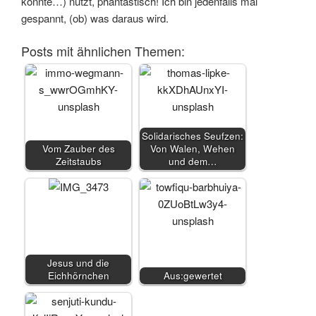
konnte…) nützt, phantastisch! Ich bin jedenfalls mal
gespannt, (ob) was daraus wird.
Posts mit ähnlichen Themen:
Solidarisches Seufzen:
Vom Zauber des
Von Walen, Wehen
Zeitstaubs
und dem…
Jesus und die
Eichhörnchen
Aus:gewertet