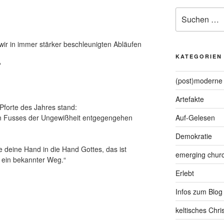
Suche
nach:
ir in immer stärker beschleunigten Abläufen
KATEGORIEN
?
(post)moderne 
Artefakte
Pforte des Jahres stand:
eren Fusses der Ungewißheit entgegengehen
Auf-Gelesen
Demokratie
e deine Hand in die Hand Gottes, das ist
emerging chur
s ein bekannter Weg.“
Erlebt
Infos zum Blog
keltisches Chr