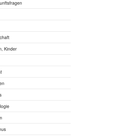
unftsfragen
chaft
, Kinder
t
en
s
logie
n
mus