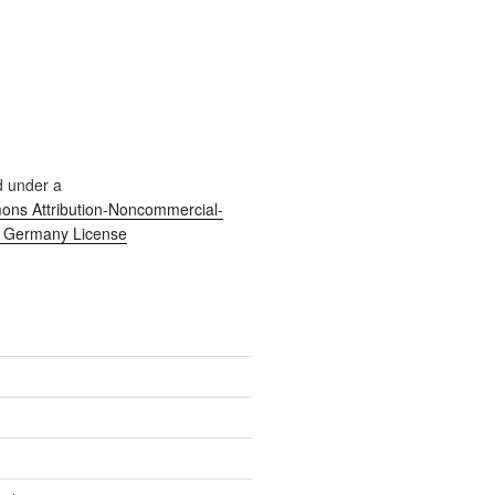
d under a
ns Attribution-Noncommercial-
0 Germany License