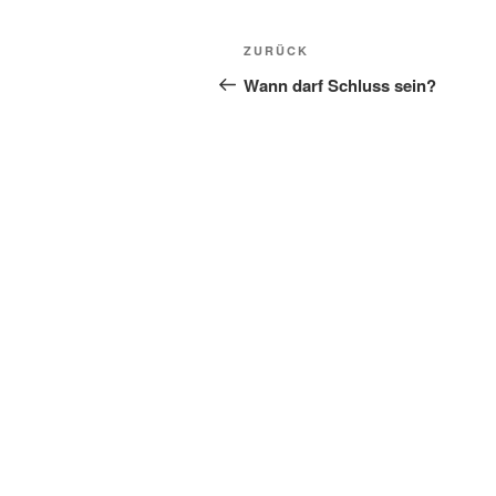
Beitragsnavigation
Vorheriger
ZURÜCK
Beitrag
Wann darf Schluss sein?