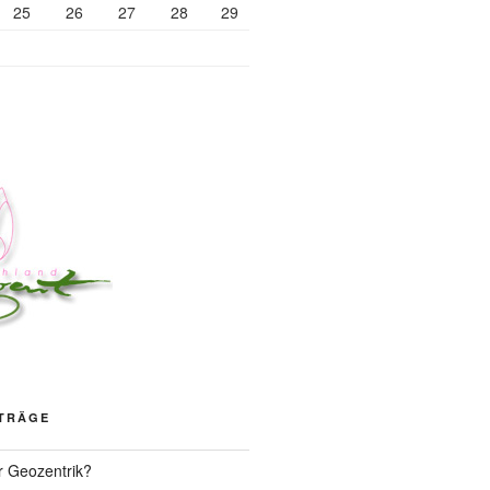
25
26
27
28
29
ITRÄGE
r Geozentrik?