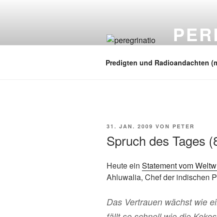
Zum
Inhalt
PER
springen
auf zu neuen
Predigten und Radioandachten (
VERÖFFENTLICHT
31. JAN. 2009
VON
PETER
AM
Spruch des Tages (
Heute ein
Statement vom Weltwi
Ahluwalia, Chef der indischen
Das Vertrauen wächst wie e
fällt so schnell wie die Koko