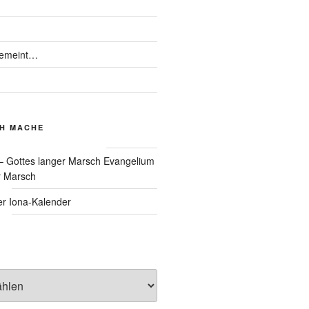
gemeint…
CH MACHE
Evangelium
r Marsch
Iona-Kalender