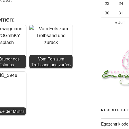
23
24
30
31
emen:
« Juli
auber des
Vom Fels zum
itstaubs
Treibsand und zurück
NEUESTE BE
de der Misfits
Egozentrik ode