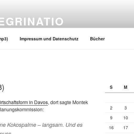
EGRINATIO
 Ufern
mp3)
Impressum und Datenschutz
Bücher
8)
S
M
rtschaftsform in Davos
, dort sagte Montek
2
3
 Planungskommission:
9
10
ine Kokospalme – langsam. Und es
16
17
snuss.