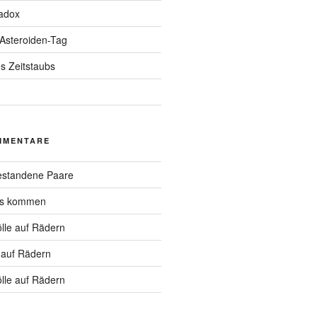
adox
 Asteroiden-Tag
s Zeitstaubs
MMENTARE
standene Paare
hs kommen
lle auf Rädern
 auf Rädern
lle auf Rädern