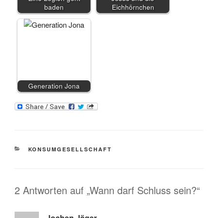
baden
Eichhörnchen
Generation Jona
KATEGORIEN
KONSUMGESELLSCHAFT
2 Antworten auf „Wann darf Schluss sein?“
Jochen Jäger