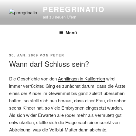
Zum
PEREGRINATIO
Inhalt
auf zu neuen Ufern
springen
Menü
VERÖFFENTLICHT
30. JAN. 2009
VON
PETER
AM
Wann darf Schluss sein?
Die Geschichte von den
Achtlingen in Kalifornien
wird
immer verrückter. Ging es zunächst darum, dass die Ärzte
eines der Kinder im Gewimmel bis ganz zuletzt übersehen
hatten, so stellt sich nun heraus, dass einer Frau, die schon
sechs Kinder hat, so viele Embryonen eingesetzt wurden.
Als sich wider Erwarten alle (oder mehr als vermutet) gut
entwickelten, stellte sich die Frage nach einer selektiven
Abtreibung, was die Vollblut-Mutter dann ablehnte.