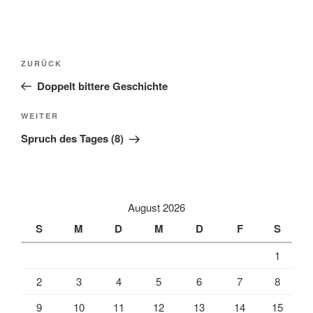
Beitragsnavigation
Vorheriger
ZURÜCK
Beitrag
Doppelt bittere Geschichte
Nächster
WEITER
Beitrag
Spruch des Tages (8)
August 2026
S
M
D
M
D
F
S
1
2
3
4
5
6
7
8
9
10
11
12
13
14
15