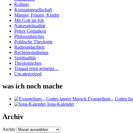
Kollaps
Konsumgesellschaft
Männer, Frauen, Kinder
Mit Gott im Job
Naturspiritualität
Peters Gedanken
Philosophisches
Politische Theologie
Radioandachten
Rechtspopulismus
Spiritualität
Theologisches
Totaaal ernst gemeint…
Uncategorized
was ich noch mache
Evangelium – Gottes la
Iona-Kalender
Archiv
Archiv