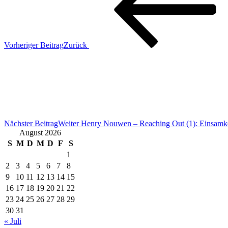
Vorheriger Beitrag
Zurück
Nächster Beitrag
Weiter
Henry Nouwen – Reaching Out (1): Einsamkeit
August 2026
S
M
D
M
D
F
S
1
2
3
4
5
6
7
8
9
10
11
12
13
14
15
16
17
18
19
20
21
22
23
24
25
26
27
28
29
30
31
« Juli