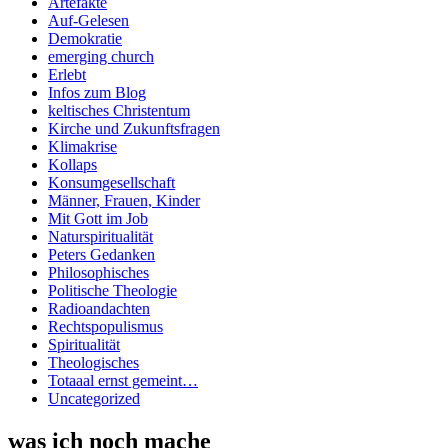
Artefakte
Auf-Gelesen
Demokratie
emerging church
Erlebt
Infos zum Blog
keltisches Christentum
Kirche und Zukunftsfragen
Klimakrise
Kollaps
Konsumgesellschaft
Männer, Frauen, Kinder
Mit Gott im Job
Naturspiritualität
Peters Gedanken
Philosophisches
Politische Theologie
Radioandachten
Rechtspopulismus
Spiritualität
Theologisches
Totaaal ernst gemeint…
Uncategorized
was ich noch mache