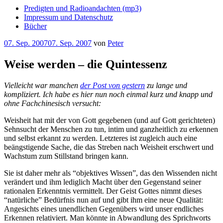
Predigten und Radioandachten (mp3)
Impressum und Datenschutz
Bücher
Veröffentlicht
07. Sep. 2007
07. Sep. 2007
von
Peter
am
Weise werden – die Quintessenz
Vielleicht war manchen
der Post von gestern
zu lange und
kompliziert. Ich habe es hier nun noch einmal kurz und knapp und
ohne Fachchinesisch versucht:
Weisheit hat mit der von Gott gegebenen (und auf Gott gerichteten)
Sehnsucht der Menschen zu tun, intim und ganzheitlich zu erkennen
und selbst erkannt zu werden. Letzteres ist zugleich auch eine
beängstigende Sache, die das Streben nach Weisheit erschwert und
Wachstum zum Stillstand bringen kann.
Sie ist daher mehr als “objektives Wissen”, das den Wissenden nicht
verändert und ihm lediglich Macht über den Gegenstand seiner
rationalen Erkenntnis vermittelt. Der Geist Gottes nimmt dieses
“natürliche” Bedürfnis nun auf und gibt ihm eine neue Qualität:
Angesichts eines unendlichen Gegenübers wird unser endliches
Erkennen relativiert. Man könnte in Abwandlung des Sprichworts