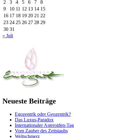
2
3
4
5
6
7
8
9
10
11
12
13
14
15
16
17
18
19
20
21
22
23
24
25
26
27
28
29
30
31
« Juli
Neueste Beiträge
Egozentrik oder Geozentrik?
Das Luxus-Paradox
Internationaler Asteroiden-Tag
Vom Zauber des Zeitstaubs
Weltschmerz