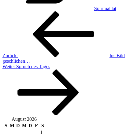
Spiritualität
Beitragsnavigation
Vorheriger
Beitrag
Zurück
Ins Bild
geschlichen…
Nächster
Weiter
Spruch des Tages
Beitrag
August 2026
S
M
D
M
D
F
S
1