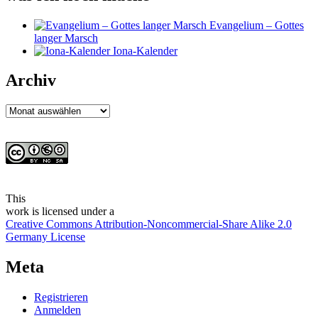
Evangelium – Gottes
langer Marsch
Iona-Kalender
Archiv
Archiv
This
work
is licensed under a
Creative Commons Attribution-Noncommercial-Share Alike 2.0
Germany License
Meta
Registrieren
Anmelden