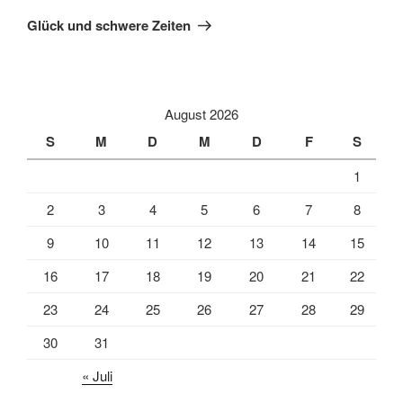
Beitrag
Glück und schwere Zeiten
August 2026
S
M
D
M
D
F
S
1
2
3
4
5
6
7
8
9
10
11
12
13
14
15
16
17
18
19
20
21
22
23
24
25
26
27
28
29
30
31
« Juli