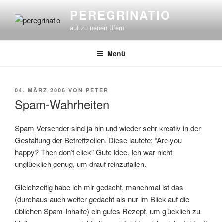
Zum
PEREGRINATIO
Inhalt
auf zu neuen Ufern
springen
Menü
VERÖFFENTLICHT
04. MÄRZ 2006
VON
PETER
AM
Spam-Wahrheiten
Spam-Versender sind ja hin und wieder sehr kreativ in der
Gestaltung der Betreffzeilen. Diese lautete: “Are you
happy? Then don’t click” Gute Idee. Ich war nicht
unglücklich genug, um drauf reinzufallen.
Gleichzeitig habe ich mir gedacht, manchmal ist das
(durchaus auch weiter gedacht als nur im Blick auf die
üblichen Spam-Inhalte) ein gutes Rezept, um glücklich zu