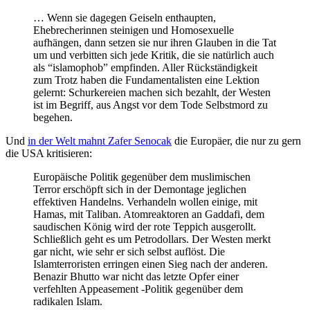
… Wenn sie dagegen Geiseln enthaupten,
Ehebrecherinnen steinigen und Homosexuelle
aufhängen, dann setzen sie nur ihren Glauben in die Tat
um und verbitten sich jede Kritik, die sie natürlich auch
als “islamophob” empfinden. Aller Rückständigkeit
zum Trotz haben die Fundamentalisten eine Lektion
gelernt: Schurkereien machen sich bezahlt, der Westen
ist im Begriff, aus Angst vor dem Tode Selbstmord zu
begehen.
Und
in der Welt mahnt Zafer Senocak
die Europäer, die nur zu gern
die USA kritisieren:
Europäische Politik gegenüber dem muslimischen
Terror erschöpft sich in der Demontage jeglichen
effektiven Handelns. Verhandeln wollen einige, mit
Hamas, mit Taliban. Atomreaktoren an Gaddafi, dem
saudischen König wird der rote Teppich ausgerollt.
Schließlich geht es um Petrodollars. Der Westen merkt
gar nicht, wie sehr er sich selbst auflöst. Die
Islamterroristen erringen einen Sieg nach der anderen.
Benazir Bhutto war nicht das letzte Opfer einer
verfehlten Appeasement -Politik gegenüber dem
radikalen Islam.