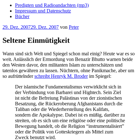
Predigten und Radioandachten (mp3)
Impressum und Datenschutz
Bücher
Veröffentlicht
29. Dez. 2007
29. Dez. 2007
von
Peter
am
Seltene Einmütigkeit
Wann sind sich Welt und Spiegel schon mal einig? Heute war es so
weit. Anlässlich der Ermordung von Benazir Bhutto warnen beide
den Westen davor, den militanten Islam zu unterschätzen und
tatenlos gewähren zu lassen. Nüchtern, ohne Panikmache, aber um
so aufrüttelnder
schreibt Henryk M. Broder
im Spiegel:
Der islamische Fundamentalismus verwirklicht sich in
der Verbindung von Barbarei und Hightech. Sein Ziel
ist nicht die Befreiung Palästinas von der zionistischen
Besatzung, die Rückeroberung Afghanistans durch die
Taliban oder die Wiederherstellung des Kalifats,
sondern die Apokalypse. Dabei ist es müßig, darüber zu
streiten, ob es sich um eine religiöse oder eine politische
Bewegung handelt, ob die Religion “instrumentalisiert”
oder die Politik von Gotteskriegern als Mittel zum
Zweck benutzt wird.