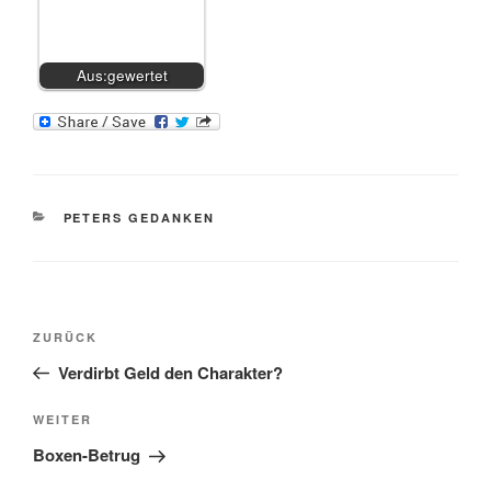
Aus:gewertet
KATEGORIEN
PETERS GEDANKEN
Beitragsnavigation
Vorheriger
ZURÜCK
Beitrag
Verdirbt Geld den Charakter?
Nächster
WEITER
Beitrag
Boxen-Betrug