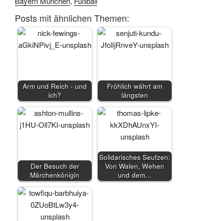
Bayern München
,
Fußball
Posts mit ähnlichen Themen:
Arm und Reich - und
Fröhlich währt am
ich?
längsten
Solidarisches Seufzen:
Der Besuch der
Von Walen, Wehen
Märchenkönigin
und dem…