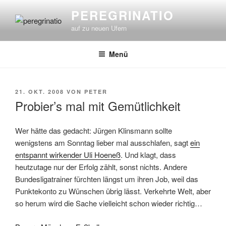
Zum
PEREGRINATIO
Inhalt
auf zu neuen Ufern
springen
Menü
VERÖFFENTLICHT
21. OKT. 2008
VON
PETER
AM
Probier’s mal mit Gemütlichkeit
Wer hätte das gedacht: Jürgen Klinsmann sollte
wenigstens am Sonntag lieber mal ausschlafen, sagt
ein
entspannt wirkender Uli Hoeneß
. Und klagt, dass
heutzutage nur der Erfolg zählt, sonst nichts. Andere
Bundesligatrainer fürchten längst um ihren Job, weil das
Punktekonto zu Wünschen übrig lässt. Verkehrte Welt, aber
so herum wird die Sache vielleicht schon wieder richtig…