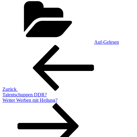
Kategorien
Auf-Gelesen
Beitragsnavigation
Vorheriger
Beitrag
Zurück
Talentschuppen DDR?
Nächster
Weiter
Werben mit Heilung?
Beitrag