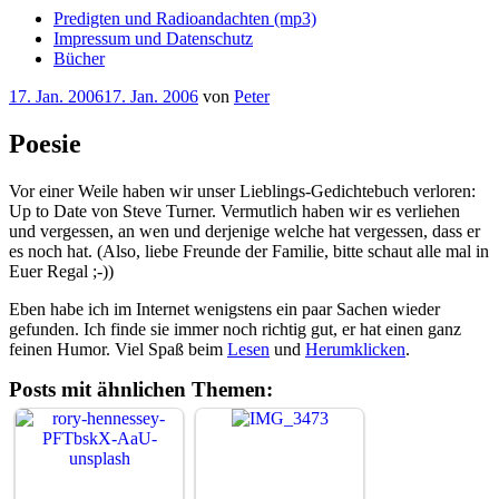
Predigten und Radioandachten (mp3)
Impressum und Datenschutz
Bücher
Veröffentlicht
17. Jan. 2006
17. Jan. 2006
von
Peter
am
Poesie
Vor einer Weile haben wir unser Lieblings-Gedichtebuch verloren:
Up to Date von Steve Turner. Vermutlich haben wir es verliehen
und vergessen, an wen und derjenige welche hat vergessen, dass er
es noch hat. (Also, liebe Freunde der Familie, bitte schaut alle mal in
Euer Regal ;-))
Eben habe ich im Internet wenigstens ein paar Sachen wieder
gefunden. Ich finde sie immer noch richtig gut, er hat einen ganz
feinen Humor. Viel Spaß beim
Lesen
und
Herumklicken
.
Posts mit ähnlichen Themen: