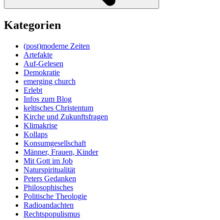
Kategorien
(post)moderne Zeiten
Artefakte
Auf-Gelesen
Demokratie
emerging church
Erlebt
Infos zum Blog
keltisches Christentum
Kirche und Zukunftsfragen
Klimakrise
Kollaps
Konsumgesellschaft
Männer, Frauen, Kinder
Mit Gott im Job
Naturspiritualität
Peters Gedanken
Philosophisches
Politische Theologie
Radioandachten
Rechtspopulismus