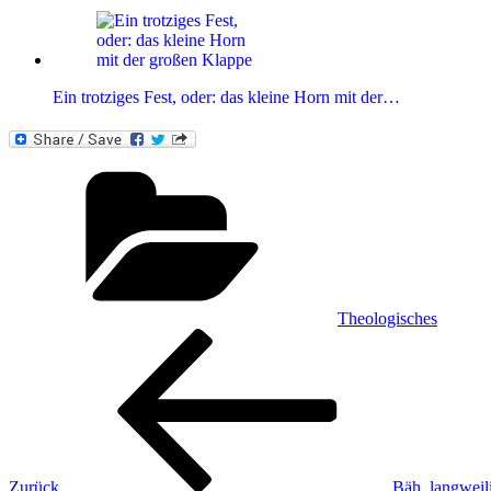
Ein trotziges Fest, oder: das kleine Horn mit der…
Kategorien
Theologisches
Beitragsnavigation
Vorheriger
Beitrag
Zurück
Bäh, langweil