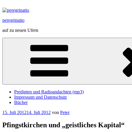
Zum
Inhalt
springen
peregrinatio
auf zu neuen Ufern
Predigten und Radioandachten (mp3)
Impressum und Datenschutz
Bücher
Veröffentlicht
15. Juli 2012
14. Juli 2012
von
Peter
am
Pfingstkirchen und „geistliches Kapital“