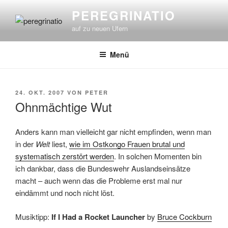
Zum
PEREGRINATIO
Inhalt
auf zu neuen Ufern
springen
Menü
VERÖFFENTLICHT
24. OKT. 2007
VON
PETER
AM
Ohnmächtige Wut
Anders kann man vielleicht gar nicht empfinden, wenn man
in der
Welt
liest,
wie im Ostkongo Frauen brutal und
systematisch zerstört werden
. In solchen Momenten bin
ich dankbar, dass die Bundeswehr Auslandseinsätze
macht – auch wenn das die Probleme erst mal nur
eindämmt und noch nicht löst.
Musiktipp:
If I Had a Rocket Launcher
by
Bruce Cockburn