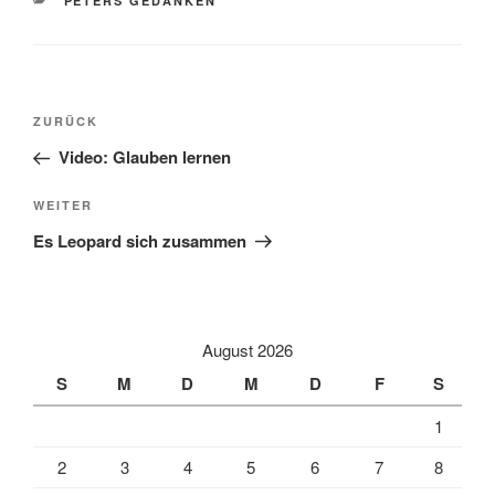
PETERS GEDANKEN
Beitragsnavigation
Vorheriger
ZURÜCK
Beitrag
Video: Glauben lernen
Nächster
WEITER
Beitrag
Es Leopard sich zusammen
August 2026
S
M
D
M
D
F
S
1
2
3
4
5
6
7
8