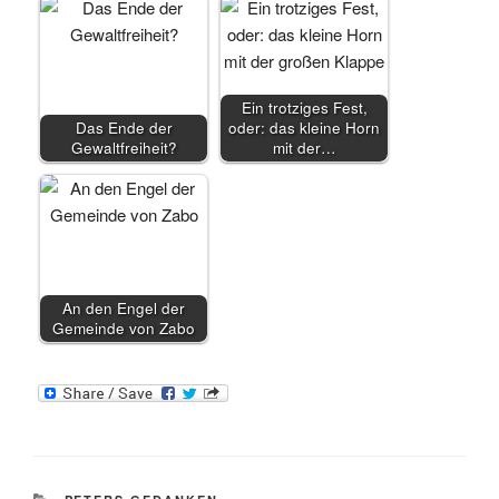
Ein trotziges Fest,
Das Ende der
oder: das kleine Horn
Gewaltfreiheit?
mit der…
An den Engel der
Gemeinde von Zabo
KATEGORIEN