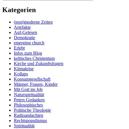
Kategorien
(post)moderne Zeiten
Artefakte
Auf-Gelesen
Demokratie
emerging church
Erlebt
Infos zum Blog
keltisches Christentum
Kirche und Zukunftsfragen
Klimakrise
Kollaps
Konsumgesellschaft
Männer, Frauen, Kinder
Mit Gott im Job
Naturspiritualität
Peters Gedanken
Philosophisches
Politische Theologie
Radioandachten
Rechtspopulismus
Spiritualität