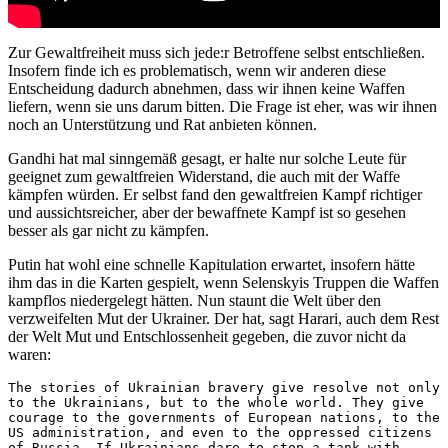
Zur Gewaltfreiheit muss sich jede:r Betroffene selbst entschließen.
Insofern finde ich es problematisch, wenn wir anderen diese
Entscheidung dadurch abnehmen, dass wir ihnen keine Waffen
liefern, wenn sie uns darum bitten. Die Frage ist eher, was wir ihnen
noch an Unterstützung und Rat anbieten können.
Gandhi hat mal sinngemäß gesagt, er halte nur solche Leute für
geeignet zum gewaltfreien Widerstand, die auch mit der Waffe
kämpfen würden. Er selbst fand den gewaltfreien Kampf richtiger
und aussichtsreicher, aber der bewaffnete Kampf ist so gesehen
besser als gar nicht zu kämpfen.
Putin hat wohl eine schnelle Kapitulation erwartet, insofern hätte
ihm das in die Karten gespielt, wenn Selenskyis Truppen die Waffen
kampflos niedergelegt hätten. Nun staunt die Welt über den
verzweifelten Mut der Ukrainer. Der hat, sagt Harari, auch dem Rest
der Welt Mut und Entschlossenheit gegeben, die zuvor nicht da
waren:
The stories of Ukrainian bravery give resolve not only 
to the Ukrainians, but to the whole world. They give 
courage to the governments of European nations, to the 
US administration, and even to the oppressed citizens 
of Russia. If Ukrainians dare to stop a tank with 