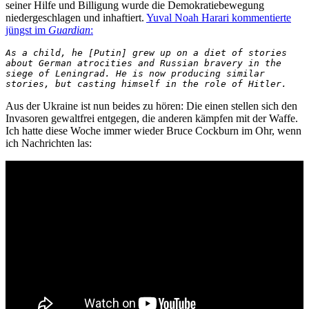
seiner Hilfe und Billigung wurde die Demokratiebewegung
niedergeschlagen und inhaftiert.
Yuval Noah Harari kommentierte
jüngst im
Guardian
:
As a child, he [Putin] grew up on a diet of stories 
about German atrocities and Russian bravery in the 
siege of Leningrad. He is now producing similar 
stories, but casting himself in the role of Hitler.
Aus der Ukraine ist nun beides zu hören: Die einen stellen sich den
Invasoren gewaltfrei entgegen, die anderen kämpfen mit der Waffe.
Ich hatte diese Woche immer wieder Bruce Cockburn im Ohr, wenn
ich Nachrichten las: