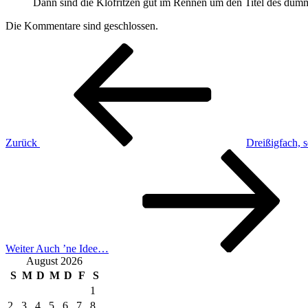
Dann sind die Klofritzen gut im Rennen um den Titel des dümm
Die Kommentare sind geschlossen.
Beitragsnavigation
Vorheriger
Beitrag
Zurück
Dreißigfach, 
Nächster
Beitrag
Weiter
Auch ’ne Idee…
August 2026
S
M
D
M
D
F
S
1
2
3
4
5
6
7
8