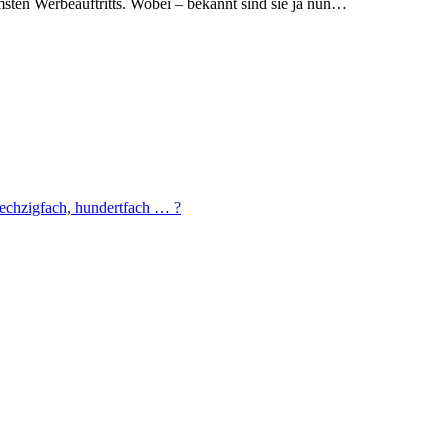
sten Werbeauftritts. Wobei – bekannt sind sie ja nun…
sechzigfach, hundertfach … ?