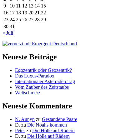
9
10
11
12
13
14
15
16
17
18
19
20
21
22
23
24
25
26
27
28
29
30
31
« Juli
Neueste Beiträge
Egozentrik oder Geozentrik?
Das Luxus-Paradox
Internationaler Asteroiden-Tag
Vom Zauber des Zeitstaubs
Weltschmerz
Neueste Kommentare
N. Aunyn
zu
Gestandene Paare
D.
zu
Die Noahs kommen
Peter
zu
Die Hölle auf Rädern
D.
zu
Die Hölle auf Rädern