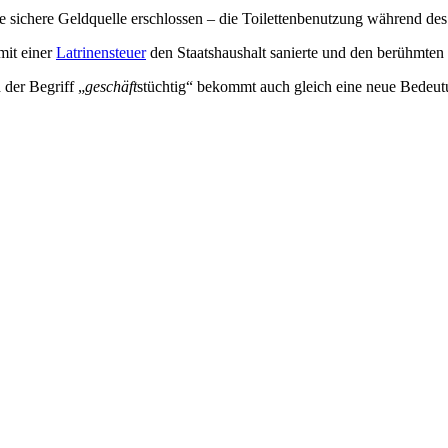
ne sichere Geldquelle erschlossen – die Toilettenbenutzung während de
 mit einer
Latrinensteuer
den Staatshaushalt sanierte und den berühmten S
 der Begriff „
geschäft
stüchtig“ bekommt auch gleich eine neue Bede