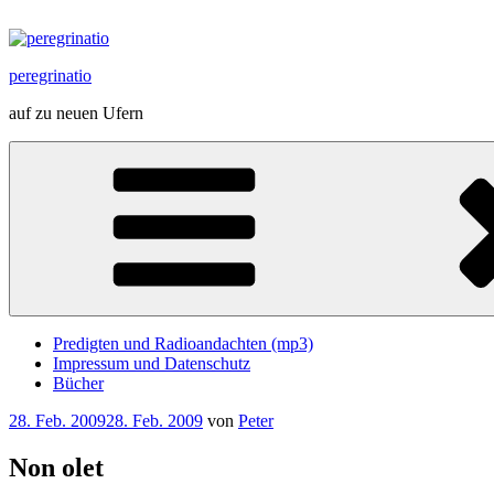
Zum
Inhalt
springen
peregrinatio
auf zu neuen Ufern
Predigten und Radioandachten (mp3)
Impressum und Datenschutz
Bücher
Veröffentlicht
28. Feb. 2009
28. Feb. 2009
von
Peter
am
Non olet