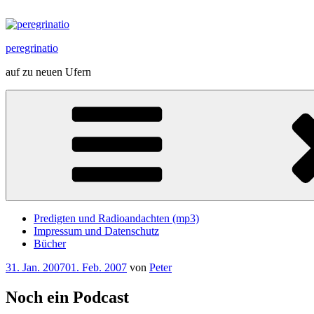
Zum
Inhalt
springen
peregrinatio
auf zu neuen Ufern
Predigten und Radioandachten (mp3)
Impressum und Datenschutz
Bücher
Veröffentlicht
31. Jan. 2007
01. Feb. 2007
von
Peter
am
Noch ein Podcast