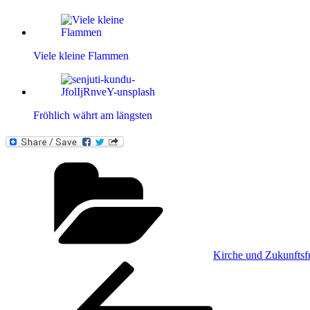
Viele kleine Flammen
Fröhlich währt am längsten
Kategorien
Kirche und Zukunftsf
Beitragsnavigation
Vorheriger
Beitrag