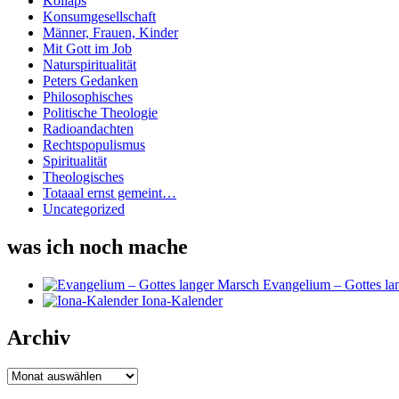
Kollaps
Konsumgesellschaft
Männer, Frauen, Kinder
Mit Gott im Job
Naturspiritualität
Peters Gedanken
Philosophisches
Politische Theologie
Radioandachten
Rechtspopulismus
Spiritualität
Theologisches
Totaaal ernst gemeint…
Uncategorized
was ich noch mache
Evangelium – Gottes la
Iona-Kalender
Archiv
Archiv