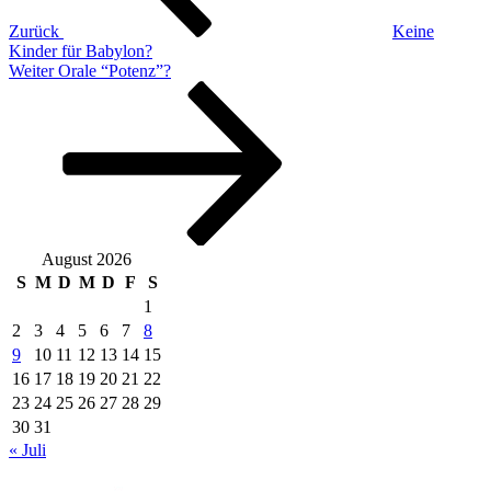
Zurück
Keine
Kinder für Babylon?
Nächster
Weiter
Orale “Potenz”?
Beitrag
August 2026
S
M
D
M
D
F
S
1
2
3
4
5
6
7
8
9
10
11
12
13
14
15
16
17
18
19
20
21
22
23
24
25
26
27
28
29
30
31
« Juli