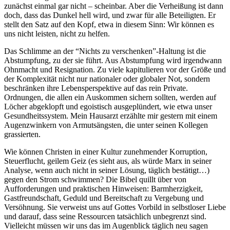
zunächst einmal gar nicht – scheinbar. Aber die Verheißung ist dann
doch, dass das Dunkel hell wird, und zwar für alle Beteiligten. Er
stellt den Satz auf den Kopf, etwa in diesem Sinn: Wir können es
uns nicht leisten, nicht zu helfen.
Das Schlimme an der “Nichts zu verschenken”-Haltung ist die
Abstumpfung, zu der sie führt. Aus Abstumpfung wird irgendwann
Ohnmacht und Resignation. Zu viele kapitulieren vor der Größe und
der Komplexität nicht nur nationaler oder globaler Not, sondern
beschränken ihre Lebensperspektive auf das rein Private.
Ordnungen, die allen ein Auskommen sichern sollten, werden auf
Löcher abgeklopft und egoistisch ausgeplündert, wie etwa unser
Gesundheitssystem. Mein Hausarzt erzählte mir gestern mit einem
Augenzwinkern von Armutsängsten, die unter seinen Kollegen
grassierten.
Wie können Christen in einer Kultur zunehmender Korruption,
Steuerflucht, geilem Geiz (es sieht aus, als würde Marx in seiner
Analyse, wenn auch nicht in seiner Lösung, täglich bestätigt…)
gegen den Strom schwimmen? Die Bibel quillt über von
Aufforderungen und praktischen Hinweisen: Barmherzigkeit,
Gastfreundschaft, Geduld und Bereitschaft zu Vergebung und
Versöhnung. Sie verweist uns auf Gottes Vorbild in selbstloser Liebe
und darauf, dass seine Ressourcen tatsächlich unbegrenzt sind.
Vielleicht müssen wir uns das im Augenblick täglich neu sagen