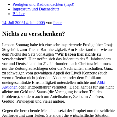
Predigten und Radioandachten (mp3)
Impressum und Datenschutz
Bücher
Veröffentlicht
14. Juli 2005
14. Juli 2005
von
Peter
am
Nichts zu verschenken?
Letzten Sonntag habe ich eine sehr inspirierende Predigt über Jesaja
56 gehört, zum Thema Barmherzigkeit. Am Ende stand mir wie aus
dem Nichts der Satz vor Augen
“Wir haben hier nichts zu
verschenken”
. Hier treffen sich das Judentum des 5. Jahrhunderts
vor und Deutschland im 21. Jahrhundert nach Christus: Man muss
nur die Zeitung aufschlagen oder die Nachrichten anschalten. Ganz
zu schweigen vom gewaltigen Appell der Live8 Konzerte (auch
wenn offenbar nicht jeder den Akteuren oder dem Publikum
uneingeschränkte Ernsthaftigkeit unterstellen möchte und
Alibi-
Aktionen
oder Trittbrettfahrer vermutet). Dabei geht es für uns nicht
alleine um Geld und Status (die Verengung ist schon Teil des
Problems), sondern auch um Anteilnahme, Zeit zum Zuhören,
Geduld, Privilegien und vieles andere.
Gegen die herrschende Mentalität setzt der Prophet nun die schlichte
Aufforderung zum Teilen. Sie ändert die wirtschaftliche Situation