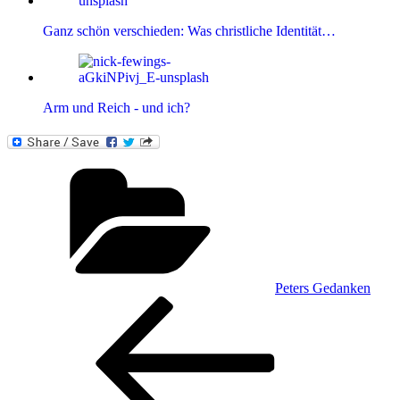
Ganz schön verschieden: Was christliche Identität…
Arm und Reich - und ich?
Kategorien
Peters Gedanken
Beitragsnavigation
Vorheriger
Beitrag