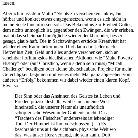
lassen.
Aber ich muss dem Motto “Nichts zu verschenken” aktiv, laut
hörbar und konkret etwas entgegensetzen, wenn es sich nicht in
meine Seele hineinfressen soll: Das Bekenntnis zur Freiheit Gottes,
dem nichts unmöglich ist, gegenüber den Zwängen, die wir erleben,
macht das scheinbar Unmögliche wieder denkbar oder, besser
gesagt, glaub-haft. Die in Sachzwängen erstickte Kreativität hat
wieder einen Raum bekommen. Und dann darf jeder nach
Herzenlust Zeit, Geld und alles andere verschenken, sich an
scheinbar hoffnungslos idealistischen Aktionen wie “Make Poverty
History” oder (auf Christlich, wenn’s denn sein muss) “Micah
Challenge” beteiligen oder kleine überschaubare Projekte für mehr
Gerechtigkeit beginnen und vieles mehr. Mal ganz abgesehen vom
äußeren “Erfolg” bekommen wir dabei wieder einen klaren Kopf.
Etwa so:
Der Sinn oder das Ansinnen des Geistes ist Leben und
Frieden präzise deshalb, weil es uns in eine Welt
hineinstellt, die unserer Natur als unaufhörlich
schöpferische Wesen unter Gott entspricht. Das
“Trachten des Fleisches” andererseits ist lebendiger
Tod. Der Himmel ist ihm verschlossen. (…) Es
beschränkt uns auf die sichtbare, physische Welt wo
das, was unser Herz verlangt, nie sein kann. Dort