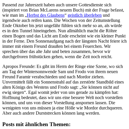
Passend zur Jahreszeit haben auch unsere Gottesdienste sich
(inspiriert von Brian McLarens neuem Buch) mit der Frage befasst,
wie man im „
Herbst des Glaubens
“
geistlich überleben
und
irgendwie auch reifen kann. Die Wochen von der Zeitumstellung
Ende Oktober bis jetzt ungefähr fühlen sich mehr so an, als würde
es in den Tunnel hineingehen. Nun allmählich macht die Röhre
einen Bogen und das Licht am Ende erscheint wie ein kleiner Punkt
in der Ferne. Den Sonnenaufgang nach der längsten Nacht feiere ich
immer mit einem Freund draußen bei einem Feuerchen. Wir
sprechen über das alte Jahr und beten zusammen, bevor wir
durchgefroren frühstücken gehen, wenn die Zeit noch reicht.
Apropos Freunde: Es gibt im Herrn der Ringe eine Szene, wo sich
am Tag der Wintersonnwende Sam und Frodo von ihrem neuen
Freund Faramir verabschieden und nach Mordor ziehen.
Unvermittelt fällt ein Sonnenstrahl auf das zerstörte Standbild eines
alten Königs des Westens und Frodo sagt: „Sie können nicht auf
ewig siegen“. Egal womit jeder von uns gerade zu kämpfen hat:
Hoffnung bedeutet, dass wir uns eine bessere Welt noch vorstellen
können, und uns von dieser Vorstellung anspornen lassen. Die
wenigsten von uns müssen ja eine Hölle wie Mordor durchqueren.
Aber auch andere Durststrecken können lang werden.
Posts mit ähnlichen Themen: