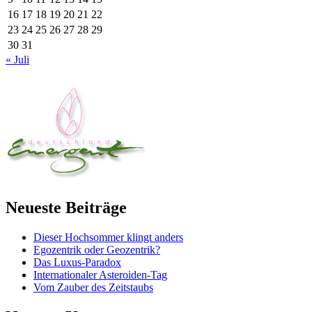
16
17
18
19
20
21
22
23
24
25
26
27
28
29
30
31
« Juli
Neueste Beiträge
Dieser Hochsommer klingt anders
Egozentrik oder Geozentrik?
Das Luxus-Paradox
Internationaler Asteroiden-Tag
Vom Zauber des Zeitstaubs