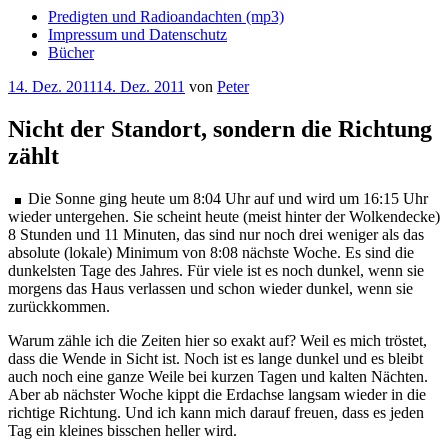
Predigten und Radioandachten (mp3)
Impressum und Datenschutz
Bücher
Veröffentlicht
14. Dez. 2011
14. Dez. 2011
von
Peter
am
Nicht der Standort, sondern die Richtung
zählt
Die Sonne ging heute um 8:04 Uhr auf und wird um 16:15 Uhr
wieder untergehen. Sie scheint heute (meist hinter der Wolkendecke)
8 Stunden und 11 Minuten, das sind nur noch drei weniger als das
absolute (lokale) Minimum von 8:08 nächste Woche. Es sind die
dunkelsten Tage des Jahres. Für viele ist es noch dunkel, wenn sie
morgens das Haus verlassen und schon wieder dunkel, wenn sie
zurückkommen.
Warum zähle ich die Zeiten hier so exakt auf? Weil es mich tröstet,
dass die Wende in Sicht ist. Noch ist es lange dunkel und es bleibt
auch noch eine ganze Weile bei kurzen Tagen und kalten Nächten.
Aber ab nächster Woche kippt die Erdachse langsam wieder in die
richtige Richtung. Und ich kann mich darauf freuen, dass es jeden
Tag ein kleines bisschen heller wird.