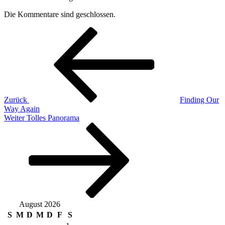
Die Kommentare sind geschlossen.
Beitragsnavigation
Vorheriger
Beitrag
Zurück
Finding Our
Way Again
Nächster
Weiter
Tolles Panorama
Beitrag
August 2026
S
M
D
M
D
F
S