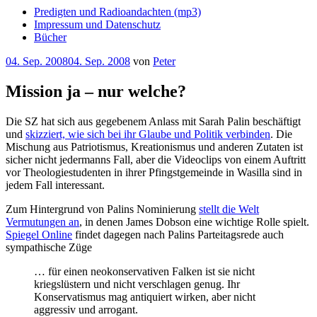
Predigten und Radioandachten (mp3)
Impressum und Datenschutz
Bücher
Veröffentlicht
04. Sep. 2008
04. Sep. 2008
von
Peter
am
Mission ja – nur welche?
Die SZ hat sich aus gegebenem Anlass mit Sarah Palin beschäftigt
und
skizziert, wie sich bei ihr Glaube und Politik verbinden
. Die
Mischung aus Patriotismus, Kreationismus und anderen Zutaten ist
sicher nicht jedermanns Fall, aber die Videoclips von einem Auftritt
vor Theologiestudenten in ihrer Pfingstgemeinde in Wasilla sind in
jedem Fall interessant.
Zum Hintergrund von Palins Nominierung
stellt die Welt
Vermutungen an
, in denen James Dobson eine wichtige Rolle spielt.
Spiegel Online
findet dagegen nach Palins Parteitagsrede auch
sympathische Züge
… für einen neokonservativen Falken ist sie nicht
kriegslüstern und nicht verschlagen genug. Ihr
Konservatismus mag antiquiert wirken, aber nicht
aggressiv und arrogant.