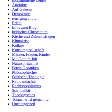
(post)moderne Zeiten
Artefakte
Auf-Gelesen
Demokratie
emerging church
Erlebt
Infos zum Blog
keltisches Christentum
Kirche und Zukunftsfragen
Klimakrise
Kollaps
Konsumgesellschaft
Männer, Frauen, Kinder
Mit Gott im Job
Naturspiritualität
Peters Gedanken
Philosophisches
Politische Theologie
Radioandachten
Rechtspopulismus
Spiritualität
Theologisches
Totaaal ernst gemeint…
Uncategorized