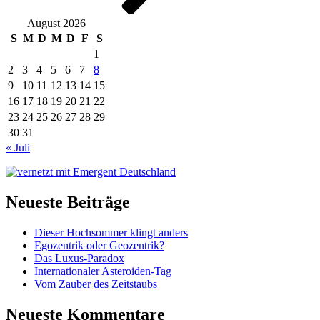
August 2026
S
M
D
M
D
F
S
1
2
3
4
5
6
7
8
9
10
11
12
13
14
15
16
17
18
19
20
21
22
23
24
25
26
27
28
29
30
31
« Juli
Neueste Beiträge
Dieser Hochsommer klingt anders
Egozentrik oder Geozentrik?
Das Luxus-Paradox
Internationaler Asteroiden-Tag
Vom Zauber des Zeitstaubs
Neueste Kommentare