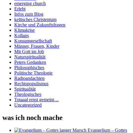
emerging church
Erlebt
Infos zum Blog
keltisches Christentum
Kirche und Zukunftsfragen
Klimakrise
Kollaps
Konsumgesellschaft
Männer, Frauen, Kinder
Mit Gott im Job
Naturspiritualität
Peters Gedanken
Philosophisches
Politische Theologie
Radioandachten
Rechtspopulismus
Spiritualität
Theologisches
Totaaal ernst gemeint…
Uncategorized
was ich noch mache
Evangelium – Gottes