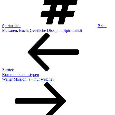
Spiritualität
Brian
McLaren
,
Buch
,
Geistliche Disziplin
,
Spiritualität
Beitragsnavigation
Vorheriger
Beitrag
Zurück
Kommunikationstypen
Nächster
Weiter
Mission ja – nur welche?
Beitrag