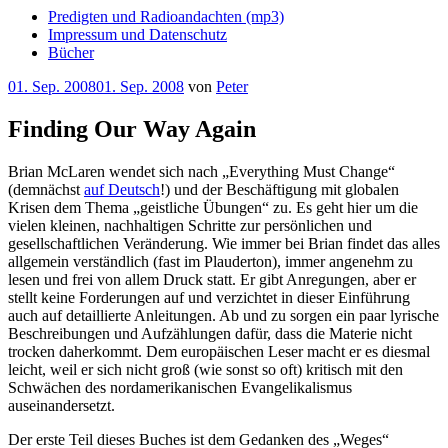
Predigten und Radioandachten (mp3)
Impressum und Datenschutz
Bücher
Veröffentlicht
01. Sep. 2008
01. Sep. 2008
von
Peter
am
Finding Our Way Again
Brian McLaren wendet sich nach „Everything Must Change“
(demnächst
auf Deutsch
!) und der Beschäftigung mit globalen
Krisen dem Thema „geistliche Übungen“ zu. Es geht hier um die
vielen kleinen, nachhaltigen Schritte zur persönlichen und
gesellschaftlichen Veränderung. Wie immer bei Brian findet das alles
allgemein verständlich (fast im Plauderton), immer angenehm zu
lesen und frei von allem Druck statt. Er gibt Anregungen, aber er
stellt keine Forderungen auf und verzichtet in dieser Einführung
auch auf detaillierte Anleitungen. Ab und zu sorgen ein paar lyrische
Beschreibungen und Aufzählungen dafür, dass die Materie nicht
trocken daherkommt. Dem europäischen Leser macht er es diesmal
leicht, weil er sich nicht groß (wie sonst so oft) kritisch mit den
Schwächen des nordamerikanischen Evangelikalismus
auseinandersetzt.
Der erste Teil dieses Buches ist dem Gedanken des „Weges“