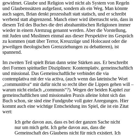
gewidmet. Glaube und Religion wird nicht als System von Regeln
und Glaubenssätzen aufgefasst, sondern als ein Weg. Man könnte
auch sagen, Brian denkt prozesshaft statt statisch, und er schreibt
werbend statt abgrenzend. Manch einer wird überrascht sein, dass in
diesem Teil des Buches die drei abrahamitischen Religionen immer
wieder in einem Atemzug genannt werden. Aber die Vorstellung,
mit Juden und Muslimen einmal aus dieser Perspektive ins Gespräch
zu kommen (statt über Terror, Kreuzzüge und Holocaust oder die
jeweiligen theologischen Grenzziehungen zu debattieren), ist
spannend.
Im zweiten Teil spielt Brian dann seine Stärken aus. Er beschreibt
drei Formen spiritueller Disziplinen: Kontemplativ, gemeinschaftlich
und missional. Das Gemeinschaftliche verbindet die via
contemplativa mit der via activa, (auch wenn das lateinische Wort
„communitiva“ mir dafür nicht so recht über die Lippen gehen will –
warum nicht einfach „communis“?). Wegen der beiden Kapitel zur
gemeinschaftlichen und missionalen Praxis alleine lohnt sich das
Buch schon, sie sind eine Fundgrube voll guter Anregungen. Hier
kommt auch eine wichtige Entscheidung ins Spiel, die ist ein Zitat
wert:
Ich gehe davon aus, dass es bei der ganzen Sache nicht
nur um mich geht. Ich gehe davon aus, dass die
Gemeinschaft des Glaubens nicht für mich existiert. Ich