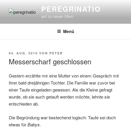
Zum
PEREGRINATIO
Inhalt
auf zu neuen Ufern
springen
Menü
VERÖFFENTLICHT
04. AUG. 2010
VON
PETER
AM
Messerscharf geschlossen
Gestern erzählte mir eine Mutter von einem Gespräch mit
ihrer bald dreijährigen Tochter. Die Familie war zuvor bei
einer Taufe eingeladen gewesen. Als die Kleine gefragt
wurde, ob sie auch getauft werden möchte, lehnte sie
entschieden ab.
Die Begründung war bestechend logisch: Taufe sei doch
etwas für
Babys
.