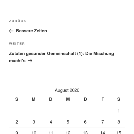
Beitragsnavigation
Vorheriger
ZURÜCK
Beitrag
Bessere Zeiten
Nächster
WEITER
Beitrag
Zutaten gesunder Gemeinschaft (1): Die Mischung
macht’s
August 2026
S
M
D
M
D
F
S
1
2
3
4
5
6
7
8
9
10
11
12
13
14
15