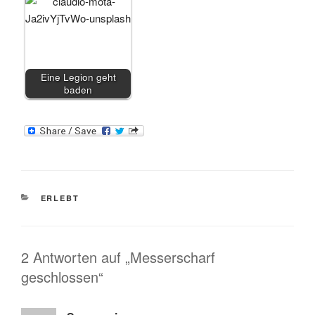
Eine Legion geht
baden
KATEGORIEN
ERLEBT
2 Antworten auf „Messerscharf
geschlossen“