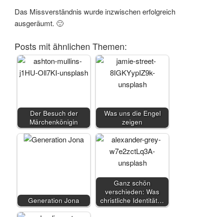
Das Missverständnis wurde inzwischen erfolgreich
ausgeräumt. 🙂
Posts mit ähnlichen Themen:
Der Besuch der
Was uns die Engel
Märchenkönigin
zeigen
Ganz schön
verschieden: Was
Generation Jona
christliche Identität…