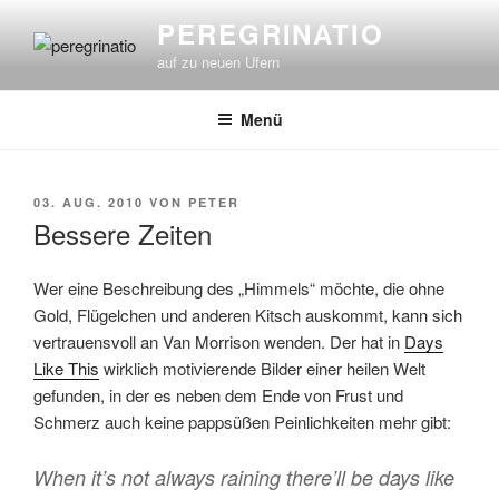
Zum
PEREGRINATIO
Inhalt
auf zu neuen Ufern
springen
Menü
VERÖFFENTLICHT
03. AUG. 2010
VON
PETER
AM
Bessere Zeiten
Wer eine Beschreibung des „Himmels“ möchte, die ohne
Gold, Flügelchen und anderen Kitsch auskommt, kann sich
vertrauensvoll an Van Morrison wenden. Der hat in
Days
Like This
wirklich motivierende Bilder einer heilen Welt
gefunden, in der es neben dem Ende von Frust und
Schmerz auch keine pappsüßen Peinlichkeiten mehr gibt:
When it’s not always raining there’ll be days like