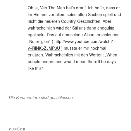
Oh ja, Van The Man hat’s drauf. Ich hoffe, dass er
im Himmel vor allem seine alten Sachen spielt und
nicht die neueren Country-Geschichten. Aber
wahrscheinlich wird der Stil uns dann endgültig
egal sein. Das auf demselben Album erschienene
„No religion“ (
http://www.youtube.com/watch?
v=RlNK5ZJMP3U
) müsste er mir nochmal
erklären. Wahrscheinlich mit den Worten: „When
people understand what I mean there’ll be days
like this“
Die Kommentare sind geschlossen.
Beitragsnavigation
Vorheriger
ZURÜCK