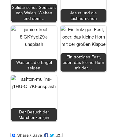
Solidarisches Seufzen:
Von Walen, Wehen
Jesus und die
und dem…
Eichhörnchen
Ein trotziges Fest,
Was uns die Engel
oder: das kleine Horn
zeigen
mit der…
Der Besuch der
Märchenkönigin