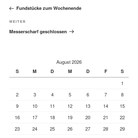
Beitrag
Fundstücke zum Wochenende
Nächster
WEITER
Beitrag
Messerscharf geschlossen
August 2026
S
M
D
M
D
F
S
1
2
3
4
5
6
7
8
9
10
11
12
13
14
15
16
17
18
19
20
21
22
23
24
25
26
27
28
29