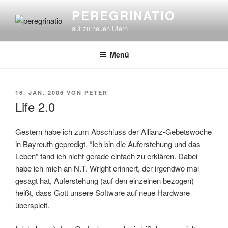
Zum
PEREGRINATIO
Inhalt
auf zu neuen Ufern
springen
Menü
VERÖFFENTLICHT
16. JAN. 2006
VON
PETER
AM
Life 2.0
Gestern habe ich zum Abschluss der Allianz-Gebetswoche
in Bayreuth gepredigt. “Ich bin die Auferstehung und das
Leben” fand ich nicht gerade einfach zu erklären. Dabei
habe ich mich an N.T. Wright erinnert, der irgendwo mal
gesagt hat, Auferstehung (auf den einzelnen bezogen)
heißt, dass Gott unsere Software auf neue Hardware
überspielt.