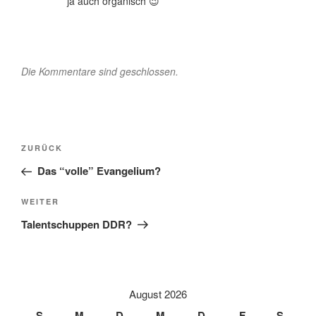
ja auch organisch 😉
Die Kommentare sind geschlossen.
Beitragsnavigation
Vorheriger
ZURÜCK
Beitrag
Das “volle” Evangelium?
Nächster
WEITER
Beitrag
Talentschuppen DDR?
August 2026
S
M
D
M
D
F
S