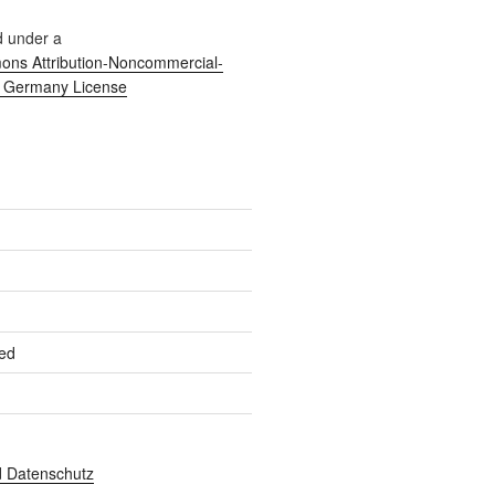
d under a
ns Attribution-Noncommercial-
0 Germany License
ed
 Datenschutz