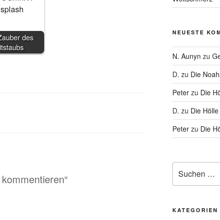
NEUESTE KO
auber des
itstaubs
N. Aunyn
zu
Ge
D.
zu
Die Noa
Peter
zu
Die Hö
D.
zu
Die Hölle
Peter
zu
Die Hö
Suche
r kommentieren“
nach:
KATEGORIEN