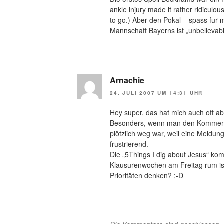
ankle injury made it rather ridiculo
to go.) Aber den Pokal – spass fur m
Mannschaft Bayerns ist „unbelievabl
Arnachie
24. JULI 2007 UM 14:31 UHR
Hey super, das hat mich auch oft 
Besonders, wenn man den Kommenta
plötzlich weg war, weil eine Meldu
frustrierend.
Die „5Things I dig about Jesus“ 
Klausurenwochen am Freitag rum ist
Prioritäten denken? ;-D