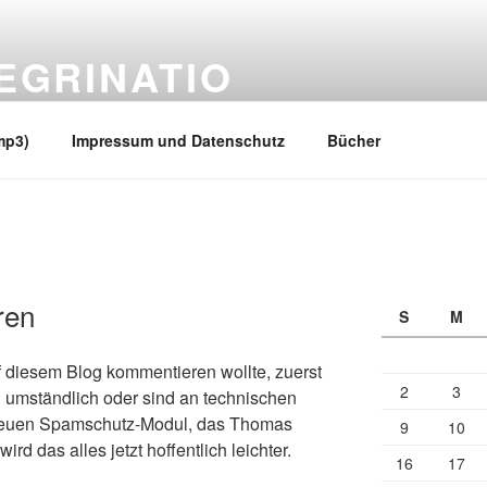
EGRINATIO
 Ufern
mp3)
Impressum und Datenschutz
Bücher
ren
S
M
uf diesem Blog kommentieren wollte, zuerst
2
3
 umständlich oder sind an technischen
 neuen Spamschutz-Modul, das Thomas
9
10
wird das alles jetzt hoffentlich leichter.
16
17