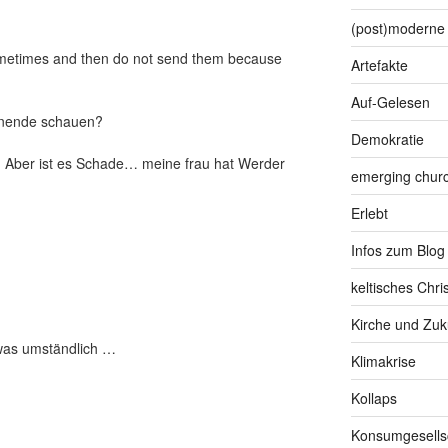
(post)moderne 
ometimes and then do not send them because
Artefakte
Auf-Gelesen
henende schauen?
Demokratie
! Aber ist es Schade… meine frau hat Werder
emerging chur
Erlebt
Infos zum Blog
keltisches Chr
Kirche und Zuk
twas umständlich …
Klimakrise
Kollaps
Konsumgesells