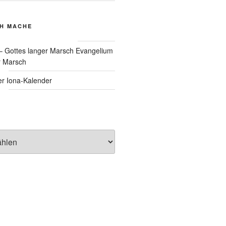
CH MACHE
Evangelium
r Marsch
Iona-Kalender