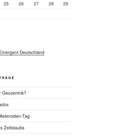
25
26
27
28
29
ITRÄGE
r Geozentrik?
adox
 Asteroiden-Tag
s Zeitstaubs