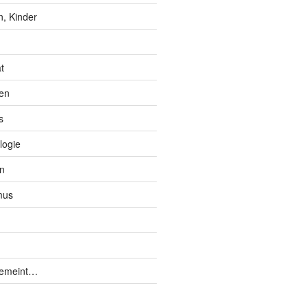
, Kinder
t
en
s
logie
n
mus
gemeint…