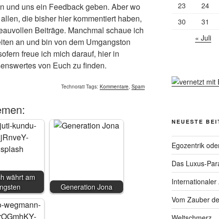
23
24
esten und uns ein Feedback geben. Aber wo
allen, die bisher hier kommentiert haben,
30
31
veauvollen Beiträge. Manchmal schaue ich
« Juli
iten an und bin von dem Umgangston
ofern freue ich mich darauf, hier in
senswertes von Euch zu finden.
Technorati Tags:
Kommentare
,
Spam
emen:
NEUESTE BE
Egozentrik ode
Das Luxus-Par
ch währt am
Internationaler
ängsten
Generation Jona
Vom Zauber de
Weltschmerz