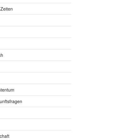
Zeiten
ch
istentum
unftsfragen
chaft