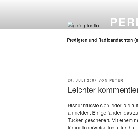
Zum
Inhalt
PER
springen
auf zu neuen
Predigten und Radioandachten (
VERÖFFENTLICHT
20. JULI 2007
VON
PETER
AM
Leichter kommentie
Bisher musste sich jeder, die a
anmelden. Einige fanden das zu
Tücken gescheitert. Mit einem
freundlicherweise installiert hat, 