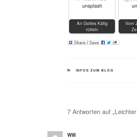
An Gottes Käfig
Vom Z
rütteln
Ze
KATEGORIEN
INFOS ZUM BLOG
7 Antworten auf „Leichte
Will