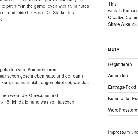
This
us to put him in the game, even with 15 minutes
work
is license
ich und leide fur Sara. Die Starke des
Creative Commo
e“.
Share Alike 2.
META
Registrieren
abgehalten vom Kommentieren.
Anmelden
r schon geschrieben hatte und der dann
ng kam, das man nicht angemeldet sei, war das
Eintrags-Feed
kommen wenn die Graecums und
Kommentar-Fe
- hör ich da jemand was von falschen
WordPress.org
Impressum und