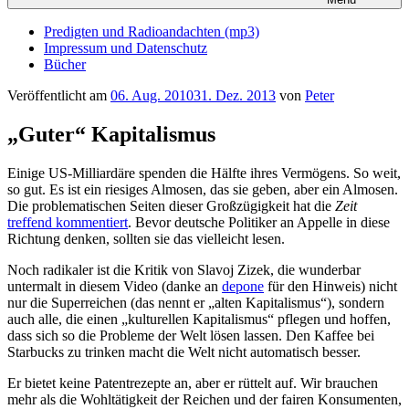
Predigten und Radioandachten (mp3)
Impressum und Datenschutz
Bücher
Veröffentlicht am
06. Aug. 2010
31. Dez. 2013
von
Peter
„Guter“ Kapitalismus
Einige US-Milliardäre spenden die Hälfte ihres Vermögens. So weit,
so gut. Es ist ein riesiges Almosen, das sie geben, aber ein Almosen.
Die problematischen Seiten dieser Großzügigkeit hat die
Zeit
treffend kommentiert
. Bevor deutsche Politiker an Appelle in diese
Richtung denken, sollten sie das vielleicht lesen.
Noch radikaler ist die Kritik von Slavoj Zizek, die wunderbar
untermalt in diesem Video (danke an
depone
für den Hinweis) nicht
nur die Superreichen (das nennt er „alten Kapitalismus“), sondern
auch alle, die einen „kulturellen Kapitalismus“ pflegen und hoffen,
dass sich so die Probleme der Welt lösen lassen. Den Kaffee bei
Starbucks zu trinken macht die Welt nicht automatisch besser.
Er bietet keine Patentrezepte an, aber er rüttelt auf. Wir brauchen
mehr als die Wohltätigkeit der Reichen und der fairen Konsumenten,