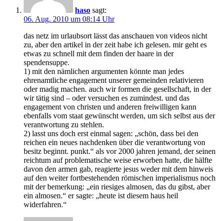
haso
sagt:
06. Aug. 2010 um 08:14 Uhr
das netz im urlaubsort lässt das anschauen von videos nicht
zu, aber den artikel in der zeit habe ich gelesen. mir geht es
etwas zu schnell mit dem finden der haare in der
spendensuppe.
1) mit den nämlichen argumenten könnte man jedes
ehrenamtliche engagement unserer gemeinden relativieren
oder madig machen. auch wir formen die gesellschaft, in der
wir tätig sind – oder versuchen es zumindest. und das
engagement von christen und anderen freiwilligen kann
ebenfalls vom staat gewünscht werden, um sich selbst aus der
verantwortung zu stehlen.
2) lasst uns doch erst einmal sagen: „schön, dass bei den
reichen ein neues nachdenken über die verantwortung von
besitz beginnt. punkt.“ als vor 2000 jahren jemand, der seinen
reichtum auf problematische weise erworben hatte, die hälfte
davon den armen gab, reagierte jesus weder mit dem hinweis
auf den weiter fortbestehenden römischen imperialismus noch
mit der bemerkung: „ein riesiges almosen, das du gibst, aber
ein almosen.“ er sagte: „heute ist diesem haus heil
widerfahren.“