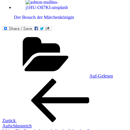
Der Besuch der Märchenkönigin
Kategorien
Auf-Gelesen
Beitragsnavigation
Vorheriger
Beitrag
Zurück
Aufschlussreich