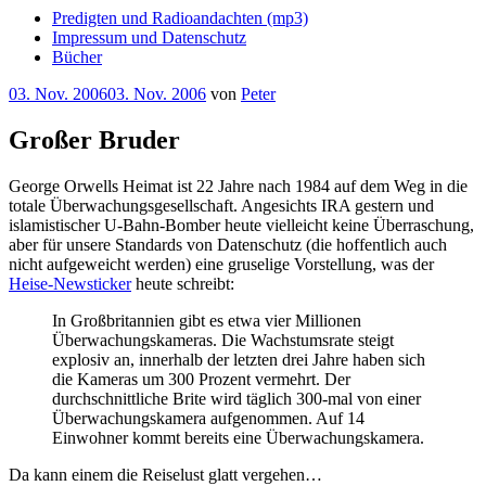
Predigten und Radioandachten (mp3)
Impressum und Datenschutz
Bücher
Veröffentlicht
03. Nov. 2006
03. Nov. 2006
von
Peter
am
Großer Bruder
George Orwells Heimat ist 22 Jahre nach 1984 auf dem Weg in die
totale Überwachungsgesellschaft. Angesichts IRA gestern und
islamistischer U-Bahn-Bomber heute vielleicht keine Überraschung,
aber für unsere Standards von Datenschutz (die hoffentlich auch
nicht aufgeweicht werden) eine gruselige Vorstellung, was der
Heise-Newsticker
heute schreibt:
In Großbritannien gibt es etwa vier Millionen
Überwachungskameras. Die Wachstumsrate steigt
explosiv an, innerhalb der letzten drei Jahre haben sich
die Kameras um 300 Prozent vermehrt. Der
durchschnittliche Brite wird täglich 300-mal von einer
Überwachungskamera aufgenommen. Auf 14
Einwohner kommt bereits eine Überwachungskamera.
Da kann einem die Reiselust glatt vergehen…