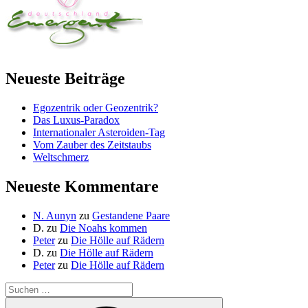
Neueste Beiträge
Egozentrik oder Geozentrik?
Das Luxus-Paradox
Internationaler Asteroiden-Tag
Vom Zauber des Zeitstaubs
Weltschmerz
Neueste Kommentare
N. Aunyn
zu
Gestandene Paare
D.
zu
Die Noahs kommen
Peter
zu
Die Hölle auf Rädern
D.
zu
Die Hölle auf Rädern
Peter
zu
Die Hölle auf Rädern
Suche
nach:
Suchen