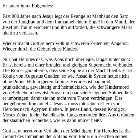
Er unternimmt Folgendes:
Fast 800 Jahre nach Jesaja legt der Evangelist Matthäus den Satz
von der Jungfrau und dem Immanuel einem Engel in den Mund, der
Josef im Traum erscheint und ihn auffordert, die schwangere Maria
nicht zu verlassen.
Wieder macht Gott seinem Volk in schweren Zeiten ein Angebot.
Wieder durch die Geburt eines Kindes.
Nur hat Herodes das, was Ahas noch überlegte, längst hinter sich:
Er ist bereits mit einer brutalen und gierigen Supermacht verbündet.
Die Römer garantieren, dass seine Sippe an der Macht bleibt. Er ist
König von Augustus Gnaden, so wie Assad in Syrien heute nicht
ohne Putins Hilfe regieren könnte. Herodes ist paranoid,
prunksüchtig, gewalttätig und heimtückisch, wie der Kindermord
von Bethlehem beweist. Sogar ein paar seiner eigenen Söhnen ließ
er umbringen, damit sie ihn nicht vom Thron verdrängen. Der
neugeborene Immanuel – Jesus – muss mit seinen Eltern vor
Herodes nach Ägypten fliehen. In jenes Land, dessen König zu
Moses Zeiten kleine israelitische Jungs ermorden ließ. Aus Gründen
der staatlichen Sicherheit, wie es dann immer heißt.
Gott ist genervt vom Verhalten der Mächtigen. Für Herodes ist die
Geburt des Immanuel der Anfang vom Ende, ein Zeichen seines