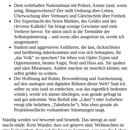
Dem wehrhaften Nationalstaat mit Polizei, Armee (und, wenn
nötig, Bürgerwehren)? Der stellt Ordnung über Leben,
Überwachung über Vertrauen und Gleichschritt über Freiheit.
Der Supermacht des freien Marktes, des Geldes und des
cleveren Kalküls? Sie bringt wenige Gewinner und viele
Verlierer hervor. Sie stürzt mich in die Tretmühle der
Selbstoptimierung – und wenn alles ausgereizt ist, werde ich
ausgemustert.
Starken und aggressiven Anführern, die laut, rücksichtslos
und breitbeinig daherkommen und von sich behaupten, für
„das Volk“ zu sprechen? Sie leben von Opfer-Typen und
Opportunisten, beuten Angst, Neid und Hass aus. Sie spalten
und säen Misstrauen. Andere machen sie innerlich kleiner, um
selbst größer zu wirken.
Der Hoffnung auf Ruhm, Bewunderung und Anerkennung
auf den analogen und digitalen Bühnen dieser Welt? Statt ich
selber zu sein (und zu entdecken, was das eigentlich bedeuten
würde), werde ich immer überlegen, was gerade gefragt ist
und gut ankommt. Was Beifall (die „Likes“) oder Aufsehen
erregt (die beliebten „Tabubrüche“). Was eben gerade als
Projektionsfläche vorhandener Stimmungen taugt.
Ständig werden wir bewertet und beurteilt. Das strengt an und
macht müde. Kein Wunder, dass wir genervt sind. Weihnachten ist