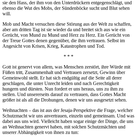
sie den Hass, der ihm von den Unterdrückern entgegenschlägt, und
ebenso die Wut des Mobs, der Sündenböcke sucht und Blut sehen
will.
Mob und Macht versuchen diese Störung aus der Welt zu schaffen,
aber am dritten Tag ist sie wieder da und breitet sich aus wie ein
Gerücht, von Mund zu Mund und Herz zu Herz. Ein Gerücht von
der Treue Gottes denen gegenüber, die ihm vertrauen. Selbst im
Angesicht von Krisen, Krieg, Katastrophen und Tod.
* * *
Gott ist genervt von allem, was Menschen zerstört, ihre Würde mit
Füßen tritt, Zusammenhalt und Vertrauen zersetzt, Gewinn über
Gemeinwohl stellt. Er hat sich endgültig auf die Seite all derer
geschlagen, die unter Unrecht leiden und nach Gerechtigkeit
hungern und dürsten. Nun fordert er uns heraus, uns zu ihm zu
stellen. Und unsererseits darauf zu vertrauen, dass Gottes Macht
größer ist als all die Drohungen, denen wir uns ausgesetzt sehen.
Weihnachten – das ist aus der Jesaja-Perspektive die Frage, welcher
Schutzmacht wir uns anvertrauen, einzeln und gemeinsam. Und was
dabei aus uns wird. Vielleicht haben sogar einige der Dinge, die uns
an Weihnachten genervt haben, mit solchen Schutzmächten und
unserer Abhängigkeit von ihnen zu tun: