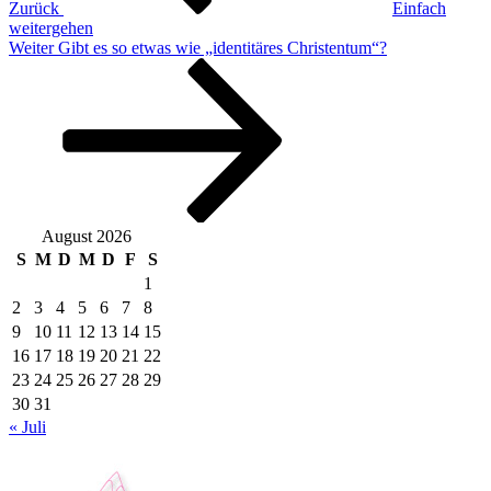
Zurück
Einfach
weitergehen
Nächster
Weiter
Gibt es so etwas wie „identitäres Christentum“?
Beitrag
August 2026
S
M
D
M
D
F
S
1
2
3
4
5
6
7
8
9
10
11
12
13
14
15
16
17
18
19
20
21
22
23
24
25
26
27
28
29
30
31
« Juli