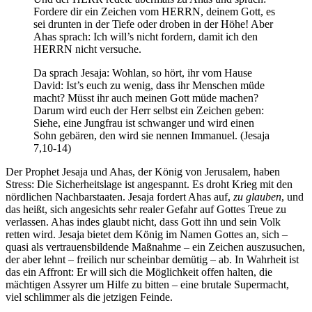
Fordere dir ein Zeichen vom HERRN, deinem Gott, es
sei drunten in der Tiefe oder droben in der Höhe! Aber
Ahas sprach: Ich will’s nicht fordern, damit ich den
HERRN nicht versuche.
Da sprach Jesaja: Wohlan, so hört, ihr vom Hause
David: Ist’s euch zu wenig, dass ihr Menschen müde
macht? Müsst ihr auch meinen Gott müde machen?
Darum wird euch der Herr selbst ein Zeichen geben:
Siehe, eine Jungfrau ist schwanger und wird einen
Sohn gebären, den wird sie nennen Immanuel. (Jesaja
7,10-14)
Der Prophet Jesaja und Ahas, der König von Jerusalem, haben
Stress: Die Sicherheitslage ist angespannt. Es droht Krieg mit den
nördlichen Nachbarstaaten. Jesaja fordert Ahas auf,
zu glauben
, und
das heißt, sich angesichts sehr realer Gefahr auf Gottes Treue zu
verlassen. Ahas indes glaubt nicht, dass Gott ihn und sein Volk
retten wird. Jesaja bietet dem König im Namen Gottes an, sich –
quasi als vertrauensbildende Maßnahme – ein Zeichen auszusuchen,
der aber lehnt – freilich nur scheinbar demütig – ab. In Wahrheit ist
das ein Affront: Er will sich die Möglichkeit offen halten, die
mächtigen Assyrer um Hilfe zu bitten – eine brutale Supermacht,
viel schlimmer als die jetzigen Feinde.