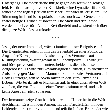
Untergangs. Die mörderische Intrige gegen das Jesuskind schlägt
fehl. Er stirbt nach qualvoller Krankheit, seine Dynastie tritt ab. Statt
seiner Söhne regiert jetzt ein römischer Statthalter in Jerusalem. Die
Stimmung im Land ist so polarisiert, dass noch zwei Generationen
später heftige Unruhen ausbrechen. Die Stadt und der Tempel
werden dabei zerstört. Nur ein Rest überlebt und zerstreut sich über
die ganze Welt – Jesaja reloaded.
* * *
Jesus, der neue Immanuel, wächst inmitten dieser Ereignisse auf.
Die Evangelisten sehen in ihm das Gegenbild zu einer Politik der
Angst, der Korruption und Ausbeutung, des Vertrauens auf
Rüstungstechnik, Waffengewalt und Geheimpolizei. Er wird gut
und böse provokant anders unterscheiden als die meisten seiner
Zeitgenossen. Er wird zur Gewaltlosigkeit aufrufen, zum friedlichen
Aufstand gegen Macht und Mammon, zum radikalen Vertrauen auf
Gottes Fürsorge, sein Mit-Sein mitten in den Turbulenzen des
Lebens. Wie Jesaja ruft er Menschen auf, in einer alternativen Welt
zu leben, die von Gott und seiner Treue bestimmt wird, und sich
keine Angst einjagen zu lassen.
Der Immanuel zeigt: Gott hat sich durch die Hintertüre in die Welt
geschlichen. Er ist mit den Armen, mit den Friedfertigen, mit den
Leidenden, er ist einer von ihnen und teilt ihr Leben. Er erleidet wie