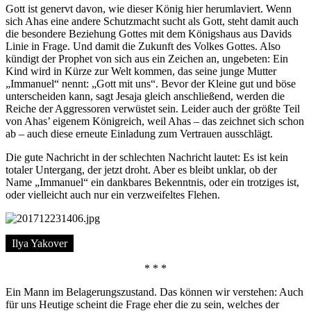
Gott ist genervt davon, wie dieser König hier herumlaviert. Wenn
sich Ahas eine andere Schutzmacht sucht als Gott, steht damit auch
die besondere Beziehung Gottes mit dem Königshaus aus Davids
Linie in Frage. Und damit die Zukunft des Volkes Gottes. Also
kündigt der Prophet von sich aus ein Zeichen an, ungebeten: Ein
Kind wird in Kürze zur Welt kommen, das seine junge Mutter
„Immanuel“ nennt: „Gott mit uns“. Bevor der Kleine gut und böse
unterscheiden kann, sagt Jesaja gleich anschließend, werden die
Reiche der Aggressoren verwüstet sein. Leider auch der größte Teil
von Ahas’ eigenem Königreich, weil Ahas – das zeichnet sich schon
ab – auch diese erneute Einladung zum Vertrauen ausschlägt.
Die gute Nachricht in der schlechten Nachricht lautet: Es ist kein
totaler Untergang, der jetzt droht. Aber es bleibt unklar, ob der
Name „Immanuel“ ein dankbares Bekenntnis, oder ein trotziges ist,
oder vielleicht auch nur ein verzweifeltes Flehen.
Ilya Yakover
* * *
Ein Mann im Belagerungszustand. Das können wir verstehen: Auch
für uns Heutige scheint die Frage eher die zu sein, welches der