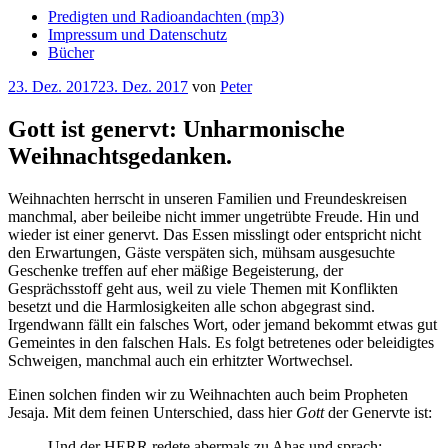
Predigten und Radioandachten (mp3)
Impressum und Datenschutz
Bücher
Veröffentlicht
23. Dez. 2017
23. Dez. 2017
von
Peter
am
Gott ist genervt: Unharmonische
Weihnachtsgedanken.
Weihnachten herrscht in unseren Familien und Freundeskreisen
manchmal, aber beileibe nicht immer ungetrübte Freude. Hin und
wieder ist einer genervt. Das Essen misslingt oder entspricht nicht
den Erwartungen, Gäste verspäten sich, mühsam ausgesuchte
Geschenke treffen auf eher mäßige Begeisterung, der
Gesprächsstoff geht aus, weil zu viele Themen mit Konflikten
besetzt und die Harmlosigkeiten alle schon abgegrast sind.
Irgendwann fällt ein falsches Wort, oder jemand bekommt etwas gut
Gemeintes in den falschen Hals. Es folgt betretenes oder beleidigtes
Schweigen, manchmal auch ein erhitzter Wortwechsel.
Einen solchen finden wir zu Weihnachten auch beim Propheten
Jesaja. Mit dem feinen Unterschied, dass hier
Gott
der Genervte ist:
Und der HERR redete abermals zu Ahas und sprach: