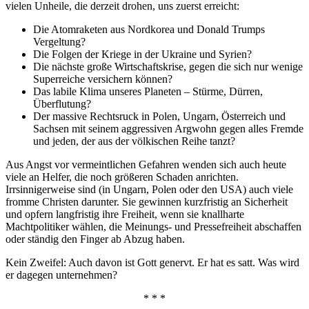
vielen Unheile, die derzeit drohen, uns zuerst erreicht:
Die Atomraketen aus Nordkorea und Donald Trumps
Vergeltung?
Die Folgen der Kriege in der Ukraine und Syrien?
Die nächste große Wirtschaftskrise, gegen die sich nur wenige
Superreiche versichern können?
Das labile Klima unseres Planeten – Stürme, Dürren,
Überflutung?
Der massive Rechtsruck in Polen, Ungarn, Österreich und
Sachsen mit seinem aggressiven Argwohn gegen alles Fremde
und jeden, der aus der völkischen Reihe tanzt?
Aus Angst vor vermeintlichen Gefahren wenden sich auch heute
viele an Helfer, die noch größeren Schaden anrichten.
Irrsinnigerweise sind (in Ungarn, Polen oder den USA) auch viele
fromme Christen darunter. Sie gewinnen kurzfristig an Sicherheit
und opfern langfristig ihre Freiheit, wenn sie knallharte
Machtpolitiker wählen, die Meinungs- und Pressefreiheit abschaffen
oder ständig den Finger ab Abzug haben.
Kein Zweifel: Auch davon ist Gott genervt. Er hat es satt. Was wird
er dagegen unternehmen?
* * *