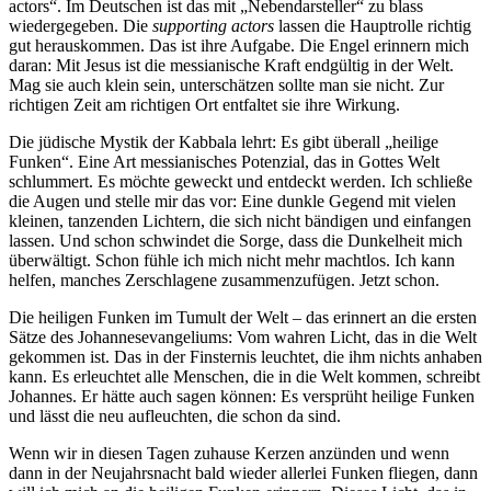
actors“. Im Deutschen ist das mit „Nebendarsteller“ zu blass
wiedergegeben. Die
supporting actors
lassen die Hauptrolle richtig
gut herauskommen. Das ist ihre Aufgabe. Die Engel erinnern mich
daran: Mit Jesus ist die messianische Kraft endgültig in der Welt.
Mag sie auch klein sein, unterschätzen sollte man sie nicht. Zur
richtigen Zeit am richtigen Ort entfaltet sie ihre Wirkung.
Die jüdische Mystik der Kabbala lehrt: Es gibt überall „heilige
Funken“. Eine Art messianisches Potenzial, das in Gottes Welt
schlummert. Es möchte geweckt und entdeckt werden. Ich schließe
die Augen und stelle mir das vor: Eine dunkle Gegend mit vielen
kleinen, tanzenden Lichtern, die sich nicht bändigen und einfangen
lassen. Und schon schwindet die Sorge, dass die Dunkelheit mich
überwältigt. Schon fühle ich mich nicht mehr machtlos. Ich kann
helfen, manches Zerschlagene zusammenzufügen. Jetzt schon.
Die heiligen Funken im Tumult der Welt – das erinnert an die ersten
Sätze des Johannesevangeliums: Vom wahren Licht, das in die Welt
gekommen ist. Das in der Finsternis leuchtet, die ihm nichts anhaben
kann. Es erleuchtet alle Menschen, die in die Welt kommen, schreibt
Johannes. Er hätte auch sagen können: Es versprüht heilige Funken
und lässt die neu aufleuchten, die schon da sind.
Wenn wir in diesen Tagen zuhause Kerzen anzünden und wenn
dann in der Neujahrsnacht bald wieder allerlei Funken fliegen, dann