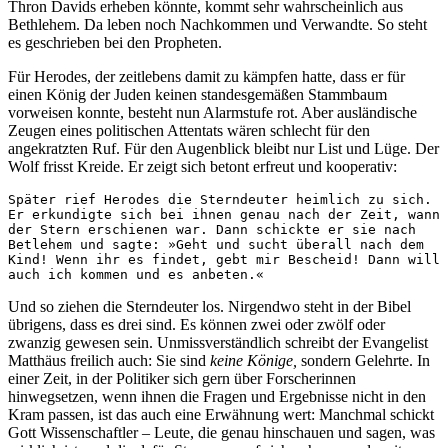
Thron Davids erheben könnte, kommt sehr wahrscheinlich aus
Bethlehem. Da leben noch Nachkommen und Verwandte. So steht
es geschrieben bei den Propheten.
Für Herodes, der zeitlebens damit zu kämpfen hatte, dass er für
einen König der Juden keinen standesgemäßen Stammbaum
vorweisen konnte, besteht nun Alarmstufe rot. Aber ausländische
Zeugen eines politischen Attentats wären schlecht für den
angekratzten Ruf. Für den Augenblick bleibt nur List und Lüge. Der
Wolf frisst Kreide. Er zeigt sich betont erfreut und kooperativ:
Später rief Herodes die Sterndeuter heimlich zu sich. 
Er erkundigte sich bei ihnen genau nach der Zeit, wann 
der Stern erschienen war. Dann schickte er sie nach 
Betlehem und sagte: »Geht und sucht überall nach dem 
Kind! Wenn ihr es findet, gebt mir Bescheid! Dann will 
auch ich kommen und es anbeten.«
Und so ziehen die Sterndeuter los. Nirgendwo steht in der Bibel
übrigens, dass es drei sind. Es können zwei oder zwölf oder
zwanzig gewesen sein. Unmissverständlich schreibt der Evangelist
Matthäus freilich auch: Sie sind
keine Könige,
sondern Gelehrte. In
einer Zeit, in der Politiker sich gern über Forscherinnen
hinwegsetzen, wenn ihnen die Fragen und Ergebnisse nicht in den
Kram passen, ist das auch eine Erwähnung wert: Manchmal schickt
Gott Wissenschaftler – Leute, die genau hinschauen und sagen, was