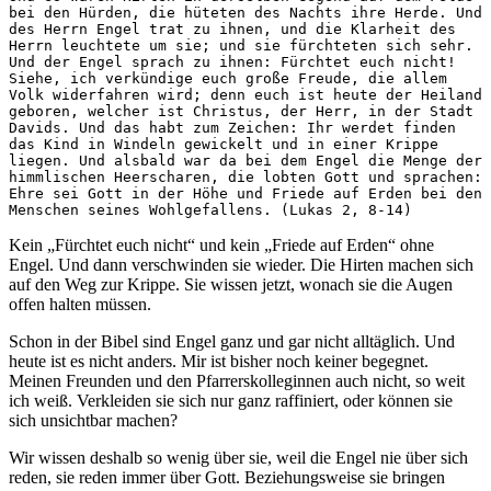
bei den Hürden, die hüteten des Nachts ihre Herde. Und 
des Herrn Engel trat zu ihnen, und die Klarheit des 
Herrn leuchtete um sie; und sie fürchteten sich sehr. 
Und der Engel sprach zu ihnen: Fürchtet euch nicht! 
Siehe, ich verkündige euch große Freude, die allem 
Volk widerfahren wird; denn euch ist heute der Heiland 
geboren, welcher ist Christus, der Herr, in der Stadt 
Davids. Und das habt zum Zeichen: Ihr werdet finden 
das Kind in Windeln gewickelt und in einer Krippe 
liegen. Und alsbald war da bei dem Engel die Menge der 
himmlischen Heerscharen, die lobten Gott und sprachen: 
Ehre sei Gott in der Höhe und Friede auf Erden bei den 
Menschen seines Wohlgefallens. (Lukas 2, 8-14)
Kein „Fürchtet euch nicht“ und kein „Friede auf Erden“ ohne
Engel. Und dann verschwinden sie wieder. Die Hirten machen sich
auf den Weg zur Krippe. Sie wissen jetzt, wonach sie die Augen
offen halten müssen.
Schon in der Bibel sind Engel ganz und gar nicht alltäglich. Und
heute ist es nicht anders. Mir ist bisher noch keiner begegnet.
Meinen Freunden und den Pfarrerskolleginnen auch nicht, so weit
ich weiß. Verkleiden sie sich nur ganz raffiniert, oder können sie
sich unsichtbar machen?
Wir wissen deshalb so wenig über sie, weil die Engel nie über sich
reden, sie reden immer über Gott. Beziehungsweise sie bringen