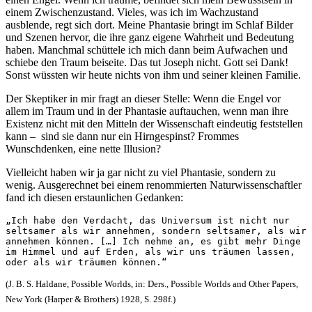
einem Zwischenzustand. Vieles, was ich im Wachzustand
ausblende, regt sich dort. Meine Phantasie bringt im Schlaf Bilder
und Szenen hervor, die ihre ganz eigene Wahrheit und Bedeutung
haben. Manchmal schüttele ich mich dann beim Aufwachen und
schiebe den Traum beiseite. Das tut Joseph nicht. Gott sei Dank!
Sonst wüssten wir heute nichts von ihm und seiner kleinen Familie.
Der Skeptiker in mir fragt an dieser Stelle: Wenn die Engel vor
allem im Traum und in der Phantasie auftauchen, wenn man ihre
Existenz nicht mit den Mitteln der Wissenschaft eindeutig feststellen
kann – sind sie dann nur ein Hirngespinst? Frommes
Wunschdenken, eine nette Illusion?
Vielleicht haben wir ja gar nicht zu viel Phantasie, sondern zu
wenig. Ausgerechnet bei einem renommierten Naturwissenschaftler
fand ich diesen erstaunlichen Gedanken:
„Ich habe den Verdacht, das Universum ist nicht nur 
seltsamer als wir annehmen, sondern seltsamer, als wir 
annehmen können. […] Ich nehme an, es gibt mehr Dinge 
im Himmel und auf Erden, als wir uns träumen lassen, 
oder als wir träumen können.“ 
(J. B. S. Haldane, Possible Worlds, in: Ders., Possible Worlds and Other Papers,
New York (Harper & Brothers) 1928, S. 298f.)