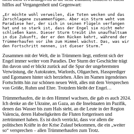
hilflos auf Vergangenheit und Gegenwart:
„Er möchte wohl verweilen, die Toten wecken und das 
Zerschlagene zusammenfügen. Aber ein Sturm weht vom 
Paradiese her, der sich in seinen Flügeln verfangen 
hat und so stark ist, dass der Engel sie nicht mehr 
schließen kann. Dieser Sturm treibt ihn unaufhaltsam 
in die Zukunft, der er den Rücken kehrt, während der 
Trümmerhaufen vor ihm zum Himmel wächst. Das, was wir 
den Fortschritt nennen, ist dieser Sturm.“
Zusammen mit der Welt, die in Trümmern liegt, entfernt sich der
Engel immer weiter vom Paradies. Der Sturm der Geschichte trägt
ihn davon und er blickt zurück auf die Spur der ungebremsten
Verwüstung, die Autokraten, Warlords, Oligarchen, Hassprediger
und Egomanen hinter sich herziehen. Alles im Namen irgendeines
Fortschritts hin zur schönen neuen Welt, alles mit dem Versprechen
von Größe, Ruhm und Ehre. Trotzdem bleibt der Engel…
Trümmerhaufen, die in den Himmel wachsen, die gab es auch 2024.
Ich denke an die Ukraine, an Gaza, an die Inselstaaten im Pazifik,
denen das Wasser bis zum Hals steht, an die Leute in der Region
Valencia, deren Habseligkeiten die Fluten fortgerissen und
zertrümmert haben. Es ist doch verrückt, dass vor allem die
politischen Kräfte in der Krise Zulauf bekommen, die ein „weiter
so“ versprechen – allen Trümmerhaufen zum Trotz.