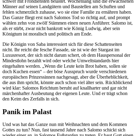
schwer mit Frondiensten belastet. Wochenlang sind die erwachsenen
Männer auf seinen Landgütern und Baustellen am Schuften und
fehlen schmerzlich zuhause, wo sie eine Familie zu ernähren haben.
Das Ganze fliegt erst nach Salomos Tod so richtig auf, und prompt
wählen zehn von zwölf Stämmen einen neuen Anführer. Salomo ist,
als er stirbt, zwar nicht bankrott wie König Ludwig, aber sein
Königtum ist moralisch und politisch am Ende.
Die Königin von Saba interessiert sich für diese Schattenseiten
nicht. Ihr reicht die fesche Fassade, sie ist wie der Stargast im
Luxusresort, der sich nicht darum schert, ob dem Hauspersonal der
Mindestlohn bezahlt wird oder welche Umweltstandards hier
eingehalten werden. „Wenn die Leute kein Brot haben, sollen sie
doch Kuchen essen“ – der böse Ausspruch wurde verschiedenen
europäischen Prinzessinnen nachgesagt, aber die Überheblichkeit,
die aus ihm spricht, könnte auch schon viel älter sein. Rückblickend
wird klar: Salomos Reichtum beruht auf knallharter und gar nicht
märchenhafter Ausbeutung der eigenen Leute. Und er trägt schon
den Keim des Zerfalls in sich.
Panik im Palast
Und was hat das Ganze nun mit Weihnachten und dem Kommen
Gottes zu tun? Nun, fast tausend Jahre nach Salomo schickt sich
wieder einer an, in Salomos Fußstapfen zu treten. Er baut Gott einen