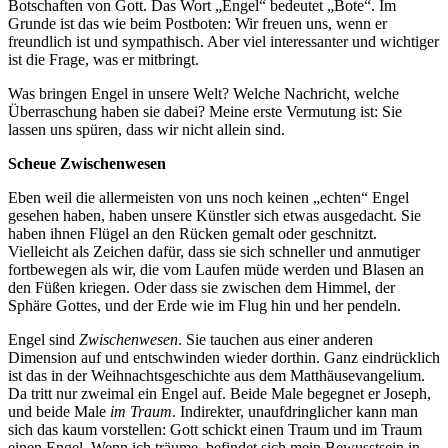
Botschaften von Gott. Das Wort „Engel“ bedeutet „Bote“. Im
Grunde ist das wie beim Postboten: Wir freuen uns, wenn er
freundlich ist und sympathisch. Aber viel interessanter und wichtiger
ist die Frage, was er mitbringt.
Was bringen Engel in unsere Welt? Welche Nachricht, welche
Überraschung haben sie dabei? Meine erste Vermutung ist: Sie
lassen uns spüren, dass wir nicht allein sind.
Scheue Zwischenwesen
Eben weil die allermeisten von uns noch keinen „echten“ Engel
gesehen haben, haben unsere Künstler sich etwas ausgedacht. Sie
haben ihnen Flügel an den Rücken gemalt oder geschnitzt.
Vielleicht als Zeichen dafür, dass sie sich schneller und anmutiger
fortbewegen als wir, die vom Laufen müde werden und Blasen an
den Füßen kriegen. Oder dass sie zwischen dem Himmel, der
Sphäre Gottes, und der Erde wie im Flug hin und her pendeln.
Engel sind
Zwischenwesen
. Sie tauchen aus einer anderen
Dimension auf und entschwinden wieder dorthin. Ganz eindrücklich
ist das in der Weihnachtsgeschichte aus dem Matthäusevangelium.
Da tritt nur zweimal ein Engel auf. Beide Male begegnet er Joseph,
und beide Male
im Traum
. Indirekter, unaufdringlicher kann man
sich das kaum vorstellen: Gott schickt einen Traum und im Traum
einen Engel. Wenn ich träume, befindet sich mein Bewusstsein in