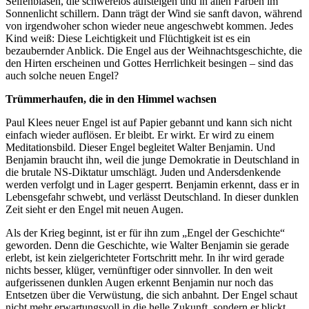
Seifenblasen, die schwerelos aufsteigen und in allen Farben im
Sonnenlicht schillern. Dann trägt der Wind sie sanft davon, während
von irgendwoher schon wieder neue angeschwebt kommen. Jedes
Kind weiß: Diese Leichtigkeit und Flüchtigkeit ist es ein
bezaubernder Anblick. Die Engel aus der Weihnachtsgeschichte, die
den Hirten erscheinen und Gottes Herrlichkeit besingen – sind das
auch solche neuen Engel?
Trümmerhaufen, die in den Himmel wachsen
Paul Klees neuer Engel ist auf Papier gebannt und kann sich nicht
einfach wieder auflösen. Er bleibt. Er wirkt. Er wird zu einem
Meditationsbild. Dieser Engel begleitet Walter Benjamin. Und
Benjamin braucht ihn, weil die junge Demokratie in Deutschland in
die brutale NS-Diktatur umschlägt. Juden und Andersdenkende
werden verfolgt und in Lager gesperrt. Benjamin erkennt, dass er in
Lebensgefahr schwebt, und verlässt Deutschland. In dieser dunklen
Zeit sieht er den Engel mit neuen Augen.
Als der Krieg beginnt, ist er für ihn zum „Engel der Geschichte“
geworden. Denn die Geschichte, wie Walter Benjamin sie gerade
erlebt, ist kein zielgerichteter Fortschritt mehr. In ihr wird gerade
nichts besser, klüger, vernünftiger oder sinnvoller. In den weit
aufgerissenen dunklen Augen erkennt Benjamin nur noch das
Entsetzen über die Verwüstung, die sich anbahnt. Der Engel schaut
nicht mehr erwartungsvoll in die helle Zukunft, sondern er blickt