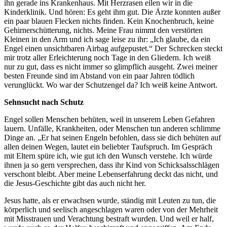
ihn gerade ins Krankenhaus. Mit Herzrasen eilen wir in die
Kinderklinik. Und hören: Es geht ihm gut. Die Ärzte konnten außer
ein paar blauen Flecken nichts finden. Kein Knochenbruch, keine
Gehirnerschütterung, nichts. Meine Frau nimmt den verstörten
Kleinen in den Arm und ich sage leise zu ihr: „Ich glaube, da ein
Engel einen unsichtbaren Airbag aufgepustet.“ Der Schrecken steckt
mir trotz aller Erleichterung noch Tage in den Gliedern. Ich weiß
nur zu gut, dass es nicht immer so glimpflich ausgeht. Zwei meiner
besten Freunde sind im Abstand von ein paar Jahren tödlich
verunglückt. Wo war der Schutzengel da? Ich weiß keine Antwort.
Sehnsucht nach Schutz
Engel sollen Menschen behüten, weil in unserem Leben Gefahren
lauern. Unfälle, Krankheiten, oder Menschen tun anderen schlimme
Dinge an. „Er hat seinen Engeln befohlen, dass sie dich behüten auf
allen deinen Wegen, lautet ein beliebter Taufspruch. Im Gespräch
mit Eltern spüre ich, wie gut ich den Wunsch verstehe. Ich würde
ihnen ja so gern versprechen, dass ihr Kind von Schicksalsschlägen
verschont bleibt. Aber meine Lebenserfahrung deckt das nicht, und
die Jesus-Geschichte gibt das auch nicht her.
Jesus hatte, als er erwachsen wurde, ständig mit Leuten zu tun, die
körperlich und seelisch angeschlagen waren oder von der Mehrheit
mit Misstrauen und Verachtung bestraft wurden. Und weil er half,