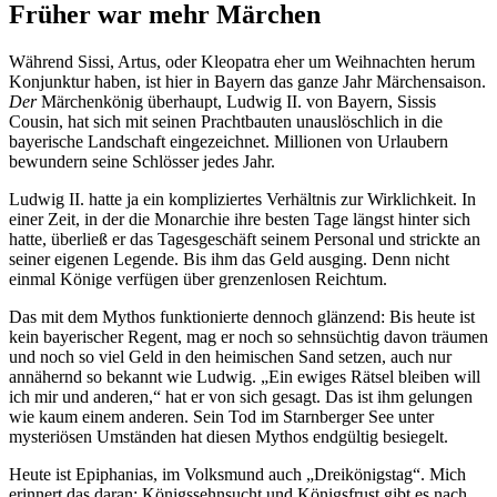
Früher war mehr Märchen
Während Sissi, Artus, oder Kleopatra eher um Weihnachten herum
Konjunktur haben, ist hier in Bayern das ganze Jahr Märchensaison.
Der
Märchenkönig überhaupt, Ludwig II. von Bayern, Sissis
Cousin, hat sich mit seinen Prachtbauten unauslöschlich in die
bayerische Landschaft eingezeichnet. Millionen von Urlaubern
bewundern seine Schlösser jedes Jahr.
Ludwig II. hatte ja ein kompliziertes Verhältnis zur Wirklichkeit. In
einer Zeit, in der die Monarchie ihre besten Tage längst hinter sich
hatte, überließ er das Tagesgeschäft seinem Personal und strickte an
seiner eigenen Legende. Bis ihm das Geld ausging. Denn nicht
einmal Könige verfügen über grenzenlosen Reichtum.
Das mit dem Mythos funktionierte dennoch glänzend: Bis heute ist
kein bayerischer Regent, mag er noch so sehnsüchtig davon träumen
und noch so viel Geld in den heimischen Sand setzen, auch nur
annähernd so bekannt wie Ludwig. „Ein ewiges Rätsel bleiben will
ich mir und anderen,“ hat er von sich gesagt. Das ist ihm gelungen
wie kaum einem anderen. Sein Tod im Starnberger See unter
mysteriösen Umständen hat diesen Mythos endgültig besiegelt.
Heute ist Epiphanias, im Volksmund auch „Dreikönigstag“. Mich
erinnert das daran: Königssehnsucht und Königsfrust gibt es nach