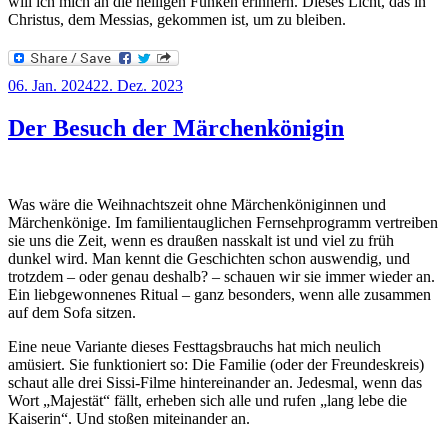
will ich mich an die heiligen Funken erinnern. Dieses Licht, das in
Christus, dem Messias, gekommen ist, um zu bleiben.
Veröffentlicht
06. Jan. 2024
22. Dez. 2023
am
Der Besuch der Märchenkönigin
Was wäre die Weihnachtszeit ohne Märchenköniginnen und
Märchenkönige. Im familientauglichen Fernsehprogramm vertreiben
sie uns die Zeit, wenn es draußen nasskalt ist und viel zu früh
dunkel wird. Man kennt die Geschichten schon auswendig, und
trotzdem – oder genau deshalb? – schauen wir sie immer wieder an.
Ein liebgewonnenes Ritual – ganz besonders, wenn alle zusammen
auf dem Sofa sitzen.
Eine neue Variante dieses Festtagsbrauchs hat mich neulich
amüsiert. Sie funktioniert so: Die Familie (oder der Freundeskreis)
schaut alle drei Sissi-Filme hintereinander an. Jedesmal, wenn das
Wort „Majestät“ fällt, erheben sich alle und rufen „lang lebe die
Kaiserin“. Und stoßen miteinander an.