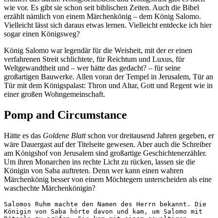
wie vor. Es gibt sie schon seit biblischen Zeiten. Auch die Bibel
erzählt nämlich von einem Märchenkönig – dem König Salomo.
Vielleicht lässt sich daraus etwas lernen. Vielleicht entdecke ich hier
sogar einen Königsweg?
König Salomo war legendär für die Weisheit, mit der er einen
verfahrenen Streit schlichtete, für Reichtum und Luxus, für
Weltgewandtheit und – wer hätte das gedacht? – für seine
großartigen Bauwerke. Allen voran der Tempel in Jerusalem, Tür an
Tür mit dem Königspalast: Thron und Altar, Gott und Regent wie in
einer großen Wohngemeinschaft.
Pomp and Circumstance
Hätte es das
Goldene Blatt
schon vor dreitausend Jahren gegeben, er
wäre Dauergast auf der Titelseite gewesen. Aber auch die Schreiber
am Königshof von Jerusalem sind großartige Geschichtenerzähler.
Um ihren Monarchen ins rechte Licht zu rücken, lassen sie die
Königin von Saba auftreten. Denn wer kann einen wahren
Märchenkönig besser von einem Möchtegern unterscheiden als eine
waschechte Märchenkönigin?
Salomos Ruhm machte den Namen des Herrn bekannt. Die 
Königin von Saba hörte davon und kam, um Salomo mit 