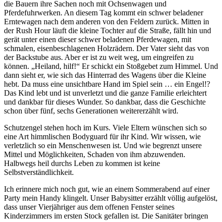
die Bauern ihre Sachen noch mit Ochsenwagen und
Pferdefuhrwerken. An diesem Tag kommt ein schwer beladener
Erntewagen nach dem anderen von den Feldern zurück. Mitten in
der Rush Hour läuft die kleine Tochter auf die Straße, fällt hin und
gerät unter einen dieser schwer beladenen Pferdewagen, mit
schmalen, eisenbeschlagenen Holzrädern. Der Vater sieht das von
der Backstube aus. Aber er ist zu weit weg, um eingreifen zu
können. „Heiland, hilf!“ Er schickt ein Stoßgebet zum Himmel. Und
dann sieht er, wie sich das Hinterrad des Wagens über die Kleine
hebt. Da muss eine unsichtbare Hand im Spiel sein … ein Engel!?
Das Kind lebt und ist unverletzt und die ganze Familie erleichtert
und dankbar für dieses Wunder. So dankbar, dass die Geschichte
schon über fünf, sechs Generationen weitererzählt wird.
Schutzengel stehen hoch im Kurs. Viele Eltern wünschen sich so
eine Art himmlischen Bodyguard für ihr Kind. Wir wissen, wie
verletzlich so ein Menschenwesen ist. Und wie begrenzt unsere
Mittel und Möglichkeiten, Schaden von ihm abzuwenden.
Halbwegs heil durchs Leben zu kommen ist keine
Selbstverständlichkeit.
Ich erinnere mich noch gut, wie an einem Sommerabend auf einer
Party mein Handy klingelt. Unser Babysitter erzählt völlig aufgelöst,
dass unser Vierjähriger aus dem offenen Fenster seines
Kinderzimmers im ersten Stock gefallen ist. Die Sanitäter bringen