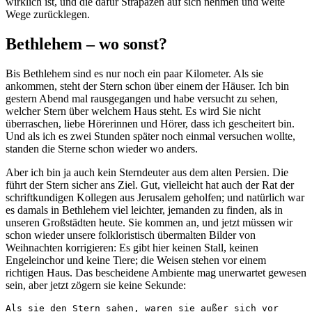
wirklich ist, und die dafür Strapazen auf sich nehmen und weite
Wege zurücklegen.
Bethlehem – wo sonst?
Bis Bethlehem sind es nur noch ein paar Kilometer. Als sie
ankommen, steht der Stern schon über einem der Häuser. Ich bin
gestern Abend mal rausgegangen und habe versucht zu sehen,
welcher Stern über welchem Haus steht. Es wird Sie nicht
überraschen, liebe Hörerinnen und Hörer, dass ich gescheitert bin.
Und als ich es zwei Stunden später noch einmal versuchen wollte,
standen die Sterne schon wieder wo anders.
Aber ich bin ja auch kein Sterndeuter aus dem alten Persien. Die
führt der Stern sicher ans Ziel. Gut, vielleicht hat auch der Rat der
schriftkundigen Kollegen aus Jerusalem geholfen; und natürlich war
es damals in Bethlehem viel leichter, jemanden zu finden, als in
unseren Großstädten heute. Sie kommen an, und jetzt müssen wir
schon wieder unsere folkloristisch übermalten Bilder von
Weihnachten korrigieren: Es gibt hier keinen Stall, keinen
Engeleinchor und keine Tiere; die Weisen stehen vor einem
richtigen Haus. Das bescheidene Ambiente mag unerwartet gewesen
sein, aber jetzt zögern sie keine Sekunde:
Als sie den Stern sahen, waren sie außer sich vor 