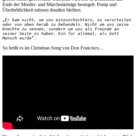
Ende der Mörder- und Märchenkönige besiegelt. Pomp und
Überheblichkeit müssen draußen bleiben.
„
Er kam nicht, um uns einzuschüchtern, zu verurteilen 
oder von oben herab zu behandeln. Nicht um uns seine 
Knechte zu nennen, sondern um uns als Freunde an 
seiner Seite zu haben. Ein für allemal, als Gott 
Mensch wurde
“.
So heißt es im Christmas Song von Don Francisco…