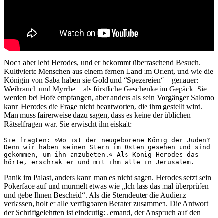
Noch aber lebt Herodes, und er bekommt überraschend Besuch.
Kultivierte Menschen aus einem fernen Land im Orient, und wie die
Königin von Saba haben sie Gold und “Spezereien“ – genauer:
Weihrauch und Myrrhe – als fürstliche Geschenke im Gepäck. Sie
werden bei Hofe empfangen, aber anders als sein Vorgänger Salomo
kann Herodes die Frage nicht beantworten, die ihm gestellt wird.
Man muss fairerweise dazu sagen, dass es keine der üblichen
Rätselfragen war. Sie erwischt ihn eiskalt:
Sie fragten: »Wo ist der neugeborene König der Juden? 
Denn wir haben seinen Stern im Osten gesehen und sind 
gekommen, um ihn anzubeten.« Als König Herodes das 
hörte, erschrak er und mit ihm alle in Jerusalem.
Panik im Palast, anders kann man es nicht sagen. Herodes setzt sein
Pokerface auf und murmelt etwas wie „Ich lass das mal überprüfen
und gebe Ihnen Bescheid“. Als die Sterndeuter die Audienz
verlassen, holt er alle verfügbaren Berater zusammen. Die Antwort
der Schriftgelehrten ist eindeutig: Jemand, der Anspruch auf den