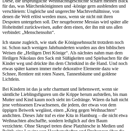
Diese, die ursprüngliche Weihnachtsgeschichte schärft meinen Blick
für das, was Märchenköniginnen und -könige gern ausblenden und
verschleiern: Ungleiche und ungerechte Machtverhältnisse, von
denen die Welt erlöst werden muss, wenn sie nicht mit ihren
Despoten untergehen soll. Der neugeborene Messias wird später alle
Hoheitstitel zurückweisen, außer dem einen, der ihn mit uns allen
verbindet: „Menschensohn“.
Ich staune zugleich, wie stark die Königssehnsucht trotzdem noch
ist. Schon nach wenigen Jahrhunderten wurden aus den biblischen
Weisen die „Heiligen Drei Könige“. Als nächstes nahm man dem
Heiligen Nikolaus den Sack mit Süßigkeiten und Spielsachen für die
Kinder weg und drückte ihn dem Christkind in die Hand. Und noch
etwas später kamen immer mehr dekorative Elemente dazu wie
Schnee, Rentiere mit roten Nasen, Tannenbäume und goldene
Lichtlein.
Bei Kindern ist das ja sehr charmant und liebenswert, wenn sie
sämtliche Lieblingsfiguren um die Krippe herum aufstellen, bis man
Mutter und Kind kaum noch sieht im Gedränge. Wären da halt nicht
jene verbissenen Erwachsenen, die jedem, der etwas von dem
üppigen Beiwerk weglässt, einen „Krieg gegen Weihnachten“
andichten. Dieses Jahr traf es eine Kita in Hamburg – die nicht etwa
Weihnachten abschaffte, sondern lediglich auf den Baum
verzichtete. Ohne Skrupel treten diese Platzhirsche in Medien und