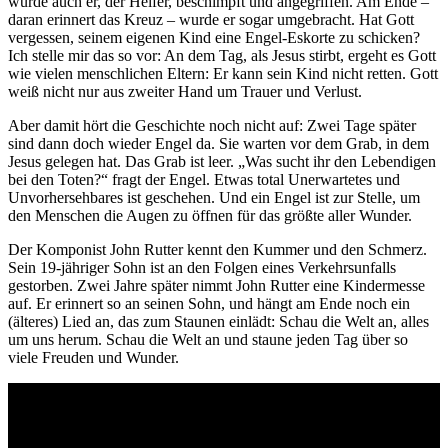
wurde auch er, der Helfer, beschimpft und angegriffen. Am Ende –
daran erinnert das Kreuz – wurde er sogar umgebracht. Hat Gott
vergessen, seinem eigenen Kind eine Engel-Eskorte zu schicken?
Ich stelle mir das so vor: An dem Tag, als Jesus stirbt, ergeht es Gott
wie vielen menschlichen Eltern: Er kann sein Kind nicht retten. Gott
weiß nicht nur aus zweiter Hand um Trauer und Verlust.
Aber damit hört die Geschichte noch nicht auf: Zwei Tage später
sind dann doch wieder Engel da. Sie warten vor dem Grab, in dem
Jesus gelegen hat. Das Grab ist leer. „Was sucht ihr den Lebendigen
bei den Toten?“ fragt der Engel. Etwas total Unerwartetes und
Unvorhersehbares ist geschehen. Und ein Engel ist zur Stelle, um
den Menschen die Augen zu öffnen für das größte aller Wunder.
Der Komponist John Rutter kennt den Kummer und den Schmerz.
Sein 19-jähriger Sohn ist an den Folgen eines Verkehrsunfalls
gestorben. Zwei Jahre später nimmt John Rutter eine Kindermesse
auf. Er erinnert so an seinen Sohn, und hängt am Ende noch ein
(älteres) Lied an, das zum Staunen einlädt: Schau die Welt an, alles
um uns herum. Schau die Welt an und staune jeden Tag über so
viele Freuden und Wunder.