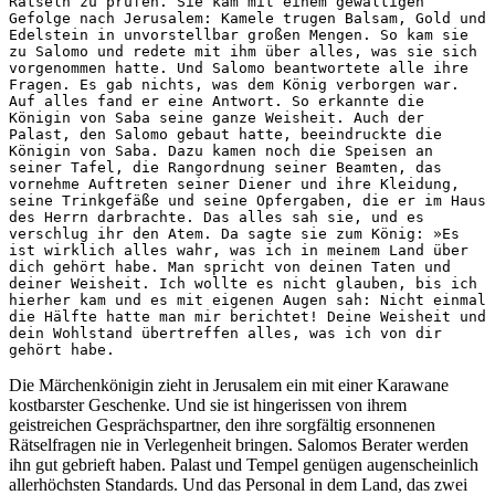
Rätseln zu prüfen. Sie kam mit einem gewaltigen 
Gefolge nach Jerusalem: Kamele trugen Balsam, Gold und 
Edelstein in unvorstellbar großen Mengen. So kam sie 
zu Salomo und redete mit ihm über alles, was sie sich 
vorgenommen hatte. Und Salomo beantwortete alle ihre 
Fragen. Es gab nichts, was dem König verborgen war. 
Auf alles fand er eine Antwort. So erkannte die 
Königin von Saba seine ganze Weisheit. Auch der 
Palast, den Salomo gebaut hatte, beeindruckte die 
Königin von Saba. Dazu kamen noch die Speisen an 
seiner Tafel, die Rangordnung seiner Beamten, das 
vornehme Auftreten seiner Diener und ihre Kleidung, 
seine Trinkgefäße und seine Opfergaben, die er im Haus 
des Herrn darbrachte. Das alles sah sie, und es 
verschlug ihr den Atem. Da sagte sie zum König: »Es 
ist wirklich alles wahr, was ich in meinem Land über 
dich gehört habe. Man spricht von deinen Taten und 
deiner Weisheit. Ich wollte es nicht glauben, bis ich 
hierher kam und es mit eigenen Augen sah: Nicht einmal 
die Hälfte hatte man mir berichtet! Deine Weisheit und 
dein Wohlstand übertreffen alles, was ich von dir 
gehört habe.
Die Märchenkönigin zieht in Jerusalem ein mit einer Karawane
kostbarster Geschenke. Und sie ist hingerissen von ihrem
geistreichen Gesprächspartner, den ihre sorgfältig ersonnenen
Rätselfragen nie in Verlegenheit bringen. Salomos Berater werden
ihn gut gebrieft haben. Palast und Tempel genügen augenscheinlich
allerhöchsten Standards. Und das Personal in dem Land, das zwei