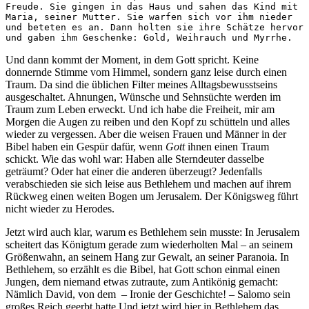
Freude. Sie gingen in das Haus und sahen das Kind mit 
Maria, seiner Mutter. Sie warfen sich vor ihm nieder 
und beteten es an. Dann holten sie ihre Schätze hervor 
und gaben ihm Geschenke: Gold, Weihrauch und Myrrhe.
Und dann kommt der Moment, in dem Gott spricht. Keine
donnernde Stimme vom Himmel, sondern ganz leise durch einen
Traum. Da sind die üblichen Filter meines Alltagsbewusstseins
ausgeschaltet. Ahnungen, Wünsche und Sehnsüchte werden im
Traum zum Leben erweckt. Und ich habe die Freiheit, mir am
Morgen die Augen zu reiben und den Kopf zu schütteln und alles
wieder zu vergessen. Aber die weisen Frauen und Männer in der
Bibel haben ein Gespür dafür, wenn
Gott
ihnen einen Traum
schickt. Wie das wohl war: Haben alle Sterndeuter dasselbe
geträumt? Oder hat einer die anderen überzeugt? Jedenfalls
verabschieden sie sich leise aus Bethlehem und machen auf ihrem
Rückweg einen weiten Bogen um Jerusalem. Der Königsweg führt
nicht wieder zu Herodes.
Jetzt wird auch klar, warum es Bethlehem sein musste: In Jerusalem
scheitert das Königtum gerade zum wiederholten Mal – an seinem
Größenwahn, an seinem Hang zur Gewalt, an seiner Paranoia. In
Bethlehem, so erzählt es die Bibel, hat Gott schon einmal einen
Jungen, dem niemand etwas zutraute, zum Antikönig gemacht:
Nämlich David, von dem – Ironie der Geschichte! – Salomo sein
großes Reich geerbt hatte Und jetzt wird hier in Bethlehem das