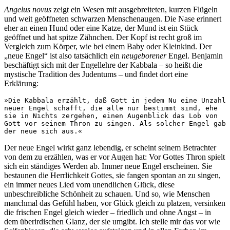
Angelus novus
zeigt ein Wesen mit ausgebreiteten, kurzen Flügeln
und weit geöffneten schwarzen Menschenaugen. Die Nase erinnert
eher an einen Hund oder eine Katze, der Mund ist ein Stück
geöffnet und hat spitze Zähnchen. Der Kopf ist recht groß im
Vergleich zum Körper, wie bei einem Baby oder Kleinkind. Der
„neue Engel“ ist also tatsächlich ein
neugeborener
Engel. Benjamin
beschäftigt sich mit der Engellehre der Kabbala – so heißt die
mystische Tradition des Judentums – und findet dort eine
Erklärung:
»Die Kabbala erzählt, daß Gott in jedem Nu eine Unzahl 
neuer Engel schafft, die alle nur bestimmt sind, ehe 
sie in Nichts zergehen, einen Augenblick das Lob von 
Gott vor seinem Thron zu singen. Als solcher Engel gab 
der neue sich aus.«
Der neue Engel wirkt ganz lebendig, er scheint seinem Betrachter
von dem zu erzählen, was er vor Augen hat: Vor Gottes Thron spielt
sich ein ständiges Werden ab. Immer neue Engel erscheinen. Sie
bestaunen die Herrlichkeit Gottes, sie fangen spontan an zu singen,
ein immer neues Lied vom unendlichen Glück, diese
unbeschreibliche Schönheit zu schauen. Und so, wie Menschen
manchmal das Gefühl haben, vor Glück gleich zu platzen, versinken
die frischen Engel gleich wieder – friedlich und ohne Angst – in
dem überirdischen Glanz, der sie umgibt. Ich stelle mir das vor wie