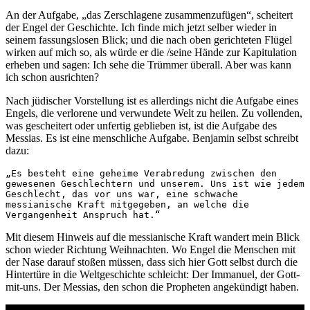
An der Aufgabe, „das Zerschlagene zusammenzufügen“, scheitert
der Engel der Geschichte. Ich finde mich jetzt selber wieder in
seinem fassungslosen Blick; und die nach oben gerichteten Flügel
wirken auf mich so, als würde er die /seine Hände zur Kapitulation
erheben und sagen: Ich sehe die Trümmer überall. Aber was kann
ich schon ausrichten?
Nach jüdischer Vorstellung ist es allerdings nicht die Aufgabe eines
Engels, die verlorene und verwundete Welt zu heilen. Zu vollenden,
was gescheitert oder unfertig geblieben ist, ist die Aufgabe des
Messias. Es ist eine menschliche Aufgabe. Benjamin selbst schreibt
dazu:
„Es besteht eine geheime Verabredung zwischen den 
gewesenen Geschlechtern und unserem. Uns ist wie jedem 
Geschlecht, das vor uns war, eine schwache 
messianische Kraft mitgegeben, an welche die 
Vergangenheit Anspruch hat.“
Mit diesem Hinweis auf die messianische Kraft wandert mein Blick
schon wieder Richtung Weihnachten. Wo Engel die Menschen mit
der Nase darauf stoßen müssen, dass sich hier Gott selbst durch die
Hintertüre in die Weltgeschichte schleicht: Der Immanuel, der Gott-
mit-uns. Der Messias, den schon die Propheten angekündigt haben.