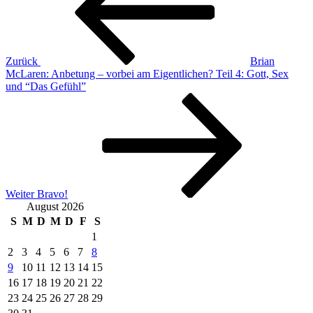
Zurück
Brian
McLaren: Anbetung – vorbei am Eigentlichen? Teil 4: Gott, Sex
und “Das Gefühl”
Nächster
Beitrag
Weiter
Bravo!
August 2026
S
M
D
M
D
F
S
1
2
3
4
5
6
7
8
9
10
11
12
13
14
15
16
17
18
19
20
21
22
23
24
25
26
27
28
29