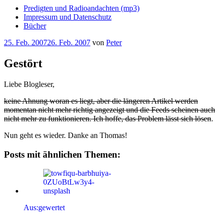
Predigten und Radioandachten (mp3)
Impressum und Datenschutz
Bücher
Veröffentlicht
25. Feb. 2007
26. Feb. 2007
von
Peter
am
Gestört
Liebe Blogleser,
keine Ahnung woran es liegt, aber die längeren Artikel werden
momentan nicht mehr richtig angezeigt und die Feeds scheinen auch
nicht mehr zu funktionieren. Ich hoffe, das Problem lässt sich lösen
.
Nun geht es wieder. Danke an Thomas!
Posts mit ähnlichen Themen:
Aus:gewertet