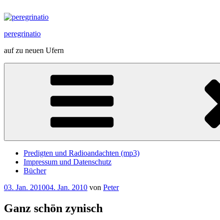
Zum
Inhalt
springen
peregrinatio
auf zu neuen Ufern
Predigten und Radioandachten (mp3)
Impressum und Datenschutz
Bücher
Veröffentlicht
03. Jan. 2010
04. Jan. 2010
von
Peter
am
Ganz schön zynisch