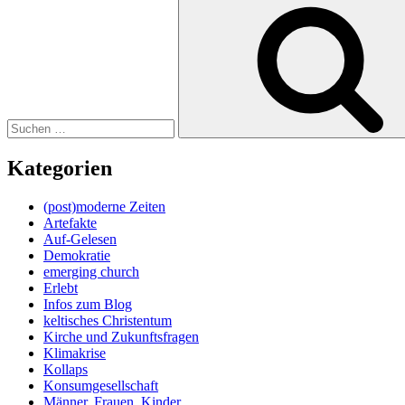
Suche
nach:
Kategorien
(post)moderne Zeiten
Artefakte
Auf-Gelesen
Demokratie
emerging church
Erlebt
Infos zum Blog
keltisches Christentum
Kirche und Zukunftsfragen
Klimakrise
Kollaps
Konsumgesellschaft
Männer, Frauen, Kinder