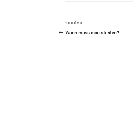
Beitragsnavigation
Vorheriger
ZURÜCK
Beitrag
Wann muss man streiten?