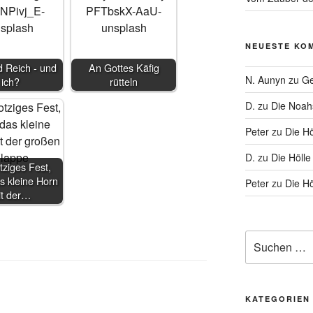
NEUESTE KO
 Reich - und
An Gottes Käfig
N. Aunyn
zu
Ge
ich?
rütteln
D.
zu
Die Noa
Peter
zu
Die Hö
D.
zu
Die Hölle
tziges Fest,
s kleine Horn
Peter
zu
Die Hö
it der…
Suche
nach:
KATEGORIEN