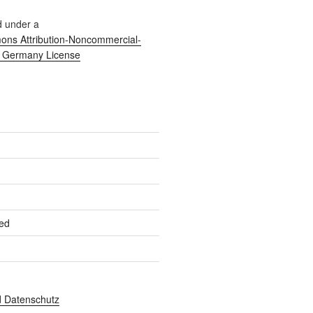
d under a
ns Attribution-Noncommercial-
0 Germany License
ed
 Datenschutz