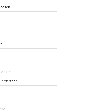
Zeiten
ch
istentum
unftsfragen
chaft