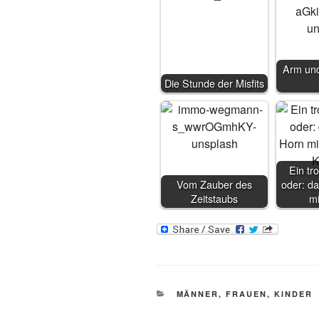
Arm und
Die Stunde der Misfits
Ein tro
Vom Zauber des
oder: da
Zeitstaubs
m
KATEGORIEN
MÄNNER, FRAUEN, KINDER