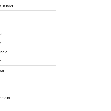
, Kinder
t
en
s
logie
n
mus
gemeint…