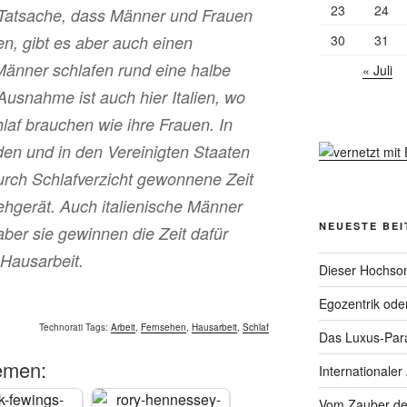
23
24
Tatsache, dass Männer und Frauen
30
31
en, gibt es aber auch einen
änner schlafen rund eine halbe
« Juli
Ausnahme ist auch hier Italien, wo
laf brauchen wie ihre Frauen. In
en und in den Vereinigten Staaten
urch Schlafverzicht gewonnene Zeit
hgerät. Auch italienische Männer
NEUESTE BE
ber sie gewinnen die Zeit dafür
Hausarbeit.
Dieser Hochsom
Egozentrik ode
Technorati Tags:
Arbeit
,
Fernsehen
,
Hausarbeit
,
Schlaf
Das Luxus-Par
emen:
Internationaler
Vom Zauber de