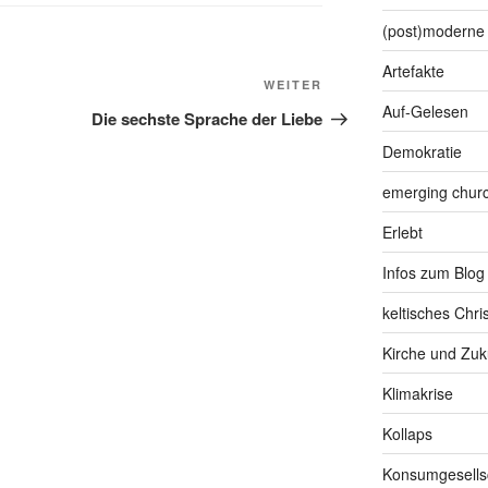
(post)moderne 
Artefakte
Nächster
WEITER
Auf-Gelesen
Beitrag
Die sechste Sprache der Liebe
Demokratie
emerging chur
Erlebt
Infos zum Blog
keltisches Chr
Kirche und Zuk
Klimakrise
Kollaps
Konsumgesells