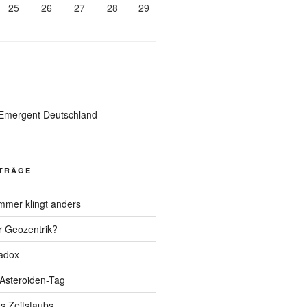
25
26
27
28
29
ITRÄGE
mer klingt anders
r Geozentrik?
adox
 Asteroiden-Tag
s Zeitstaubs