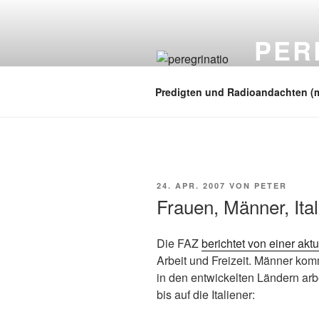
Zum
Inhalt
PER
springen
auf zu neuen
Predigten und Radioandachten (
VERÖFFENTLICHT
24. APR. 2007
VON
PETER
AM
Frauen, Männer, Ital
Die FAZ
berichtet von einer akt
Arbeit und Freizeit. Männer ko
in den entwickelten Ländern arb
bis auf die Italiener: