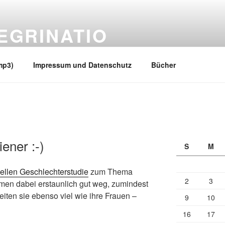
EGRINATIO
 Ufern
mp3)
Impressum und Datenschutz
Bücher
iener :-)
S
M
uellen Geschlechterstudie
zum Thema
2
3
mmen dabei erstaunlich gut weg, zumindest
eiten sie ebenso viel wie ihre Frauen –
9
10
16
17