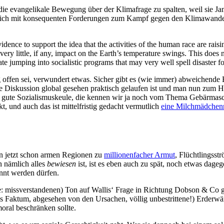
die evangelikale Bewegung über der Klimafrage zu spalten, weil sie 
atte sich mit konsequenten Forderungen zum Kampf gegen den Klimawand
vidence to support the idea that the activities of the human race are rais
ery little, if any, impact on the Earth’s temperature swings. This does
ate jumping into socialistic programs that may very well spell disaster
g offen sei, verwundert etwas. Sicher gibt es (wie immer) abweichen
iche Diskussion global gesehen praktisch gelaufen ist und man nun zum
e gute Sozialismuskeule, die kennen wir ja noch vom Thema Gebärmaschi
t, und auch das ist mittelfristig gedacht vermutlich
eine Milchmädchen
en jetzt schon armen Regionen zu
millionenfacher Armut
, Flüchtlingss
n nämlich alles
bewiesen
ist, ist es eben auch zu spät, noch etwas dage
nnt werden dürfen.
de: missverstandenen) Ton auf Wallis‘ Frage in Richtung Dobson & Co g
s Faktum, abgesehen von den Ursachen, völlig unbestrittene!) Erderwä
oral beschränken sollte.