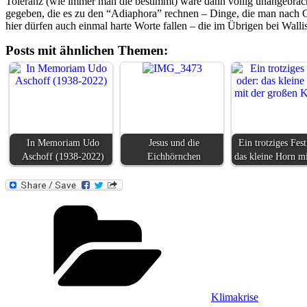
Toleranz (wie immer man die bestimmt) wäre dann völlig unangebrach
gegeben, die es zu den “Adiaphora” rechnen – Dinge, die man nach Gu
hier dürfen auch einmal harte Worte fallen – die im Übrigen bei Wall
Posts mit ähnlichen Themen:
In Memoriam Udo
Jesus und die
Ein trotziges Fest
Aschoff (1938-2022)
Eichhörnchen
das kleine Horn m
Kategorien
Klimakrise