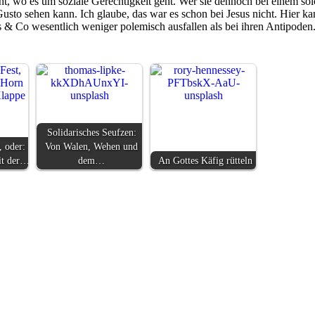
t, wo es um soziale Gerechtigkeit geht. Wer sie dennoch bei einem so
sto sehen kann. Ich glaube, das war es schon bei Jesus nicht. Hier k
is & Co wesentlich weniger polemisch ausfallen als bei ihren Antipoden
Solidarisches Seufzen:
, oder:
Von Walen, Wehen und
it der…
dem…
An Gottes Käfig rütteln