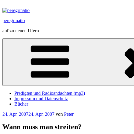
Zum
Inhalt
springen
peregrinatio
auf zu neuen Ufern
Predigten und Radioandachten (mp3)
Impressum und Datenschutz
Bücher
Veröffentlicht
24. Apr. 2007
24. Apr. 2007
von
Peter
am
Wann muss man streiten?