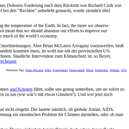
James Dobsons Forderung nach dem Rücktritt von Richard Cizik von
el bei den “Rechten” unbeliebt gemacht, wurde ziemlich übel
ing the temperature of the Earth. In fact, the more we observe
 not mean that we should abandon our efforts to improve our
 for much of the world’s economy.
de Einzelmeinungen. Aber Brian McLaren Arroganz vorzuwerfen, bloß
 Handeln kommen muss, ist wohl nur mit der provinziellen US-
nen. Staatliche Intervention zum Klimaschutz ist, so Beyer,
rechnung
.
Technorati Tags:
Brian McLaren
,
Ethik
,
Evangelikale
,
Klimawandel
,
Moral
,
Streitkultur
,
Toleranz
,
USA
trömen
und Kriegen
führt, sollte uns genug umtreiben, um sie sofort zu
gen zu tun (wie wär’s mit etwas
Glauben
?). Und wer jetzt noch
ar nicht eingeht. Die lautete nämlich, ob globale Armut, AIDS,
rmung ein moralisches Problem für Christen darstellen, oder ob man