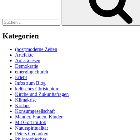
Kategorien
(post)moderne Zeiten
Artefakte
Auf-Gelesen
Demokratie
emerging church
Erlebt
Infos zum Blog
keltisches Christentum
Kirche und Zukunftsfragen
Klimakrise
Kollaps
Konsumgesellschaft
Männer, Frauen, Kinder
Mit Gott im Job
Naturspiritualität
Peters Gedanken
Philosophisches