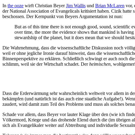
In
the ooze
wirft Christian Beyer
Jim Wallis
und
Brian McLaren
vor, 
der National Association of Evangelicals kritisiert haben. Cizik h
beschossen. Der Kernpunkt von Beyers Argumentation ist nun:
But as of this time there is not enough good, sound, scientific e
over time, the more the evidence shows that mankind is having v
stewardship of the planet, but it does mean that we should hesit
Die Wahrnehmung, dass die wissenschaftliche Diskussion noch völli
weil er ohne jegliche Ironie darauf hinweist, dass die wissenschaftl
Binnenperspektive zu erklären. Schließlich schwingt er auch noch di
schlimm, weil sie der Wirtschaft schadet. Der
heimischen
, wohlgemerk
Dass die Erderwärmung sehr wahrscheinlich weltweit vor allem in d
bekämpfen (und natürlich ist das auch eine staatliche Aufgabe!). Wen
zaudert, wird damit zum Teil des Problems und muss als solches bena
Schade vor allem, dass Beyer vor lauter Klage über den (wie ich fin
Völkermord, Kriege und das drohende Elend durch die (im übrigen al
sich als Evangelikaler weiter auf Abtreibung und individuelle Sexualm