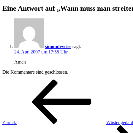
Eine Antwort auf „Wann muss man streite
simondevries
sagt:
24. Apr. 2007 um 17:55 Uhr
Amen
Die Kommentare sind geschlossen.
Beitragsnavigation
Vorheriger
Beitrag
Zurück
Wüstengedan
Nächster
Beitrag