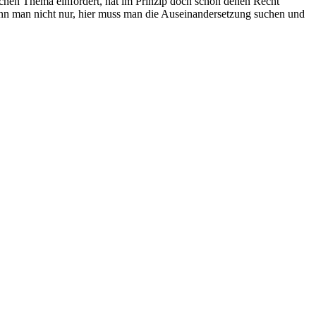
lchen Thema einfordert, hat im Prinzip doch schon denen Recht
ann man nicht nur, hier muss man die Auseinandersetzung suchen und
.