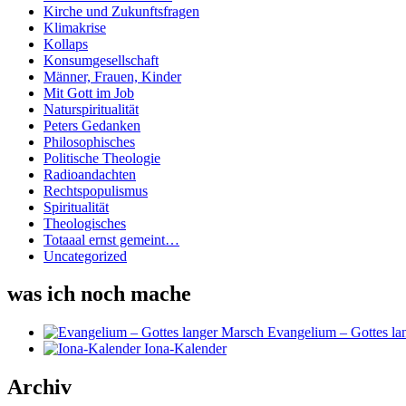
Kirche und Zukunftsfragen
Klimakrise
Kollaps
Konsumgesellschaft
Männer, Frauen, Kinder
Mit Gott im Job
Naturspiritualität
Peters Gedanken
Philosophisches
Politische Theologie
Radioandachten
Rechtspopulismus
Spiritualität
Theologisches
Totaaal ernst gemeint…
Uncategorized
was ich noch mache
Evangelium – Gottes la
Iona-Kalender
Archiv