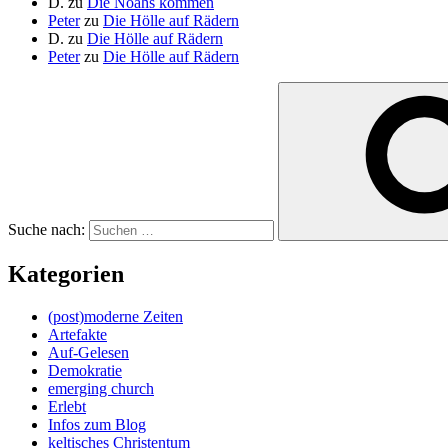
D.
zu
Die Noahs kommen
Peter
zu
Die Hölle auf Rädern
D.
zu
Die Hölle auf Rädern
Peter
zu
Die Hölle auf Rädern
Suche nach:
Kategorien
(post)moderne Zeiten
Artefakte
Auf-Gelesen
Demokratie
emerging church
Erlebt
Infos zum Blog
keltisches Christentum