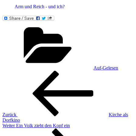
Arm und Reich - und ich?
Kategorien
Auf-Gelesen
Beitragsnavigation
Vorheriger
Beitrag
Zurück
Kirche als
Dorfkino
Nächster
Weiter
Ein Volk zieht den Kopf ein
Beitrag