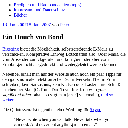
Predigten und Radioandachten (mp3)
Impressum und Datenschutz
Bücher
Veröffentlicht
18. Jan. 2007
18. Jan. 2007
von
Peter
am
Ein Hauch von Bond
Bigstring
bietet die Möglichkeit, selbstzerstörende E-Mails zu
verschicken. Konspirative Einweg-Botschaften also. Oder Mails, die
vom Absender zurückgerufen und korrigiert oder aber vom
Empfänger nicht ausgedruckt und weitergeleitet werden können.
Nebenbei erhält man auf der Website auch noch ein paar Tipps für
den ganz normalen elektronischen Schriftverkehr: Nie im Zorn
schreiben, kein Sarkasmus, kein Klatsch oder Lästern, nie Schluß
machen per Mail (O-Ton: “Don’t ever break up with
your
significant other
[aha – so sagt man jetzt?] via email”),
und so
weiter
.
Die Quintessenz ist eigentlich eher Werbung für
Skype
:
“Never write when you can talk. Never talk when you
can nod. And never put anything in an email.”