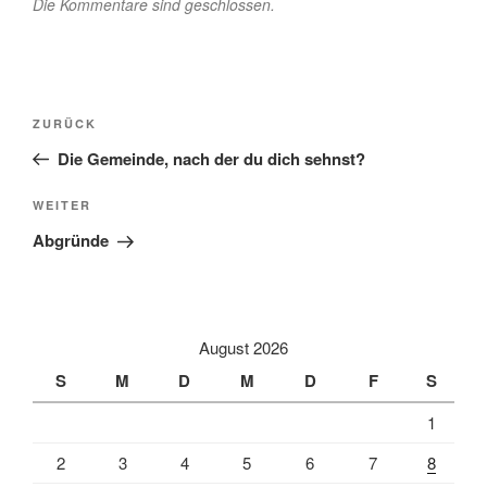
Die Kommentare sind geschlossen.
Beitragsnavigation
Vorheriger
ZURÜCK
Beitrag
Die Gemeinde, nach der du dich sehnst?
Nächster
WEITER
Beitrag
Abgründe
August 2026
S
M
D
M
D
F
S
1
2
3
4
5
6
7
8