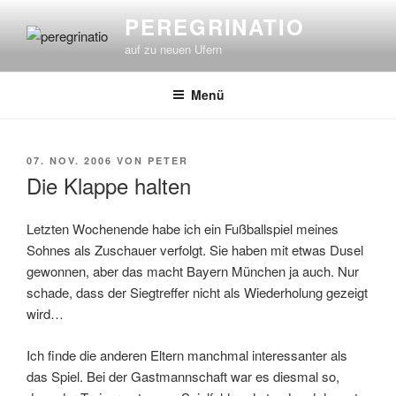
Zum
PEREGRINATIO
Inhalt
auf zu neuen Ufern
springen
Menü
VERÖFFENTLICHT
07. NOV. 2006
VON
PETER
AM
Die Klappe halten
Letzten Wochenende habe ich ein Fußballspiel meines
Sohnes als Zuschauer verfolgt. Sie haben mit etwas Dusel
gewonnen, aber das macht Bayern München ja auch. Nur
schade, dass der Siegtreffer nicht als Wiederholung gezeigt
wird…
Ich finde die anderen Eltern manchmal interessanter als
das Spiel. Bei der Gastmannschaft war es diesmal so,