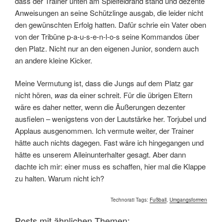
dass der Trainer unten am Spielfeldrand stand und dezente
Anweisungen an seine Schützlinge ausgab, die leider nicht
den gewünschten Erfolg hatten. Dafür schrie ein Vater oben
von der Tribüne p-a-u-s-e-n-l-o-s seine Kommandos über
den Platz. Nicht nur an den eigenen Junior, sondern auch
an andere kleine Kicker.
Meine Vermutung ist, dass die Jungs auf dem Platz gar
nicht hören,
was
da einer schreit. Für die übrigen Eltern
wäre es daher netter, wenn die Äußerungen dezenter
ausfielen – wenigstens von der Lautstärke her. Torjubel und
Applaus ausgenommen. Ich vermute weiter, der Trainer
hätte auch nichts dagegen. Fast wäre ich hingegangen und
hätte es unserem Alleinunterhalter gesagt. Aber dann
dachte ich mir: einer muss es schaffen, hier mal die Klappe
zu halten. Warum nicht ich?
Technorati Tags:
Fußball
,
Umgangsformen
Posts mit ähnlichen Themen: