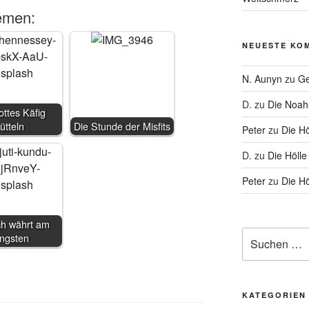
emen:
NEUESTE KO
N. Aunyn
zu
Ge
D.
zu
Die Noa
ttes Käfig
rütteln
Die Stunde der Misfits
Peter
zu
Die Hö
D.
zu
Die Hölle
Peter
zu
Die Hö
ch währt am
Suche
ängsten
nach:
KATEGORIEN