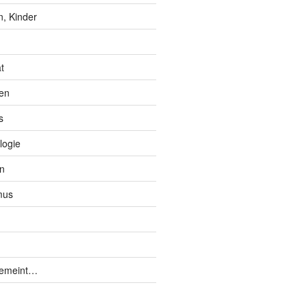
, Kinder
t
en
s
logie
n
mus
gemeint…