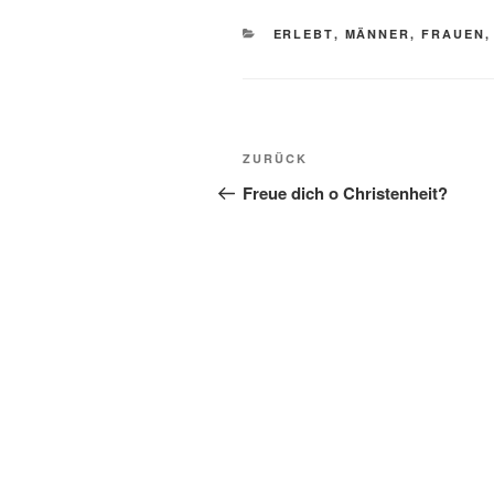
KATEGORIEN
ERLEBT
,
MÄNNER, FRAUEN,
Beitragsnavigation
Vorheriger
ZURÜCK
Beitrag
Freue dich o Christenheit?