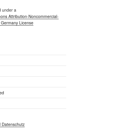
d under a
ns Attribution-Noncommercial-
0 Germany License
ed
 Datenschutz