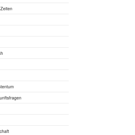
Zeiten
ch
istentum
unftsfragen
chaft