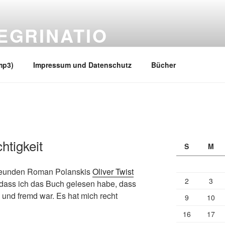
EGRINATIO
 Ufern
mp3)
Impressum und Datenschutz
Bücher
htigkeit
S
M
Freunden Roman Polanskis
Oliver Twist
2
3
 dass ich das Buch gelesen habe, dass
und fremd war. Es hat mich recht
9
10
16
17