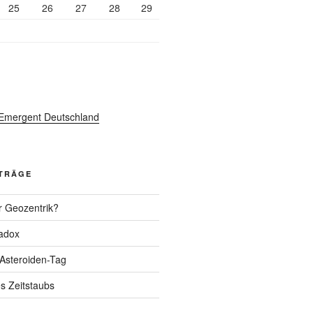
25
26
27
28
29
ITRÄGE
r Geozentrik?
adox
 Asteroiden-Tag
s Zeitstaubs