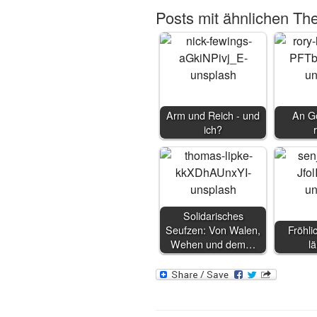
Posts mit ähnlichen Th
Arm und Reich - und
An Go
ich?
Solidarisches
Seufzen: Von Walen,
Fröhli
Wehen und dem…
l