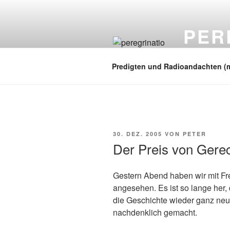
Zum
Inhalt
PER
springen
auf zu neuen
Predigten und Radioandachten (
VERÖFFENTLICHT
30. DEZ. 2005
VON
PETER
AM
Der Preis von Gerec
Gestern Abend haben wir mit 
angesehen. Es ist so lange her,
die Geschichte wieder ganz neu 
nachdenklich gemacht.