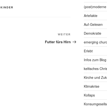
(post)moderne 
 KINDER
Artefakte
Auf-Gelesen
Demokratie
Nächster
WEITER
Beitrag
Futter fürs Hirn
emerging chur
Erlebt
Infos zum Blog
keltisches Chr
Kirche und Zuk
Klimakrise
Kollaps
Konsumgesells