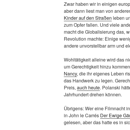
Zwar haben wir in einigen europ
aber dann liest man von andere
Kinder auf den Straßen
leben u
zum Opfer fallen. Und viele an
macht die Globalisierung das, wa
Revolution machte: Einige wenig
andere unvorstellbar arm und el
Wohltätigkeit alleine wird das 
um Gerechtigkeit hinzu kommen. 
Nancy
, die ihr eigenes Leben ri
das Handwerk zu legen. Gerecht
Preis,
auch heute
. Polanski hät
Jahrhundert drehen können.
Übrigens: Wer eine Filmnacht i
in John le Carrés
Der Ewige Gär
gelesen, aber das hatte es in sic