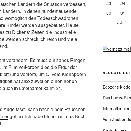
23
24
äischen Ländern die Situation verbessert,
n Ländern, in denen hunderttausende
30
31
nd womöglich den Todesschwadronen
« Juli
dere Kinder werden ausgebeutet. Heute
s zu Dickens‘ Zeiten die industrielle
e werden schrecklich reich und viele
end.
nicht verändern. Es muss ein zähes Ringen
Im Film verkörpert dies die Figur der
NEUESTE BE
skiert (und verliert), um Olivers Kidnappern
igkeit hat also zuweilen einen hohen
Egozentrik ode
te auch in Lateinamerika im 21.
Das Luxus-Par
Internationaler
ns Auge fasst, kann nach einem Päuschen
tner
gehen. Ich habe bisher nur das Buch
Vom Zauber de
h.
Weltschmerz