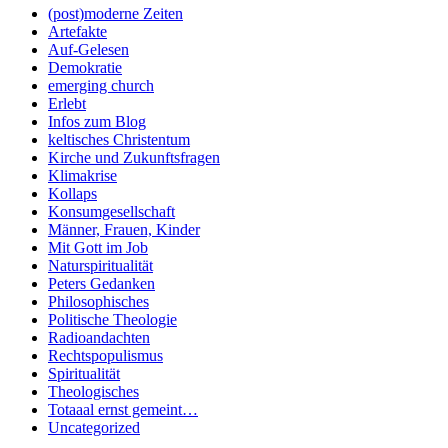
(post)moderne Zeiten
Artefakte
Auf-Gelesen
Demokratie
emerging church
Erlebt
Infos zum Blog
keltisches Christentum
Kirche und Zukunftsfragen
Klimakrise
Kollaps
Konsumgesellschaft
Männer, Frauen, Kinder
Mit Gott im Job
Naturspiritualität
Peters Gedanken
Philosophisches
Politische Theologie
Radioandachten
Rechtspopulismus
Spiritualität
Theologisches
Totaaal ernst gemeint…
Uncategorized