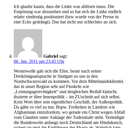
Ich glaube kaum, dass die Linke was ablösen muss. Die
Empörung war abzusehen und so hat sich die Linke endlich
relativ eindeutig positioniert (bzw wurde von der Presse in
eine Ecke gedrängt). Das hat nicht nur schlechtes an sich.
Gabriel
sagt:
06. Jan. 2011 um 23:45 Uhr
Westerwelle gab sich die Ehre, heute nach seiner
Dreikönigsansprache in Stuttgart zu uns in den
Nordschwarzwald zu kommen. Vor dem Mittelstandsklientel,
das in unser Region sehr auf Floskeln wie
„Leistungsgerechtigkeit“ und dergleichen Beifall klatscht,
dozierte er über Innenpolitik – im ZUschnitt auf sich selbst.
Kein Wort über sein eigentliches Geschäft, der Außenpolitik.
Da gäbe es viel zu tun. Bspw. Freiheiten in Ländern wie
Afghanistan einzufordern, wo gerade ein Christ wegen Abfall
vom Glauben unter Anklage der Todesstrafe steht. Verteidigte
die Bundeswehr anfangs noch Deutschland am Hindukusch,
sichert sie jetzt die Einführung der Sharia ab. Wahrlich kein