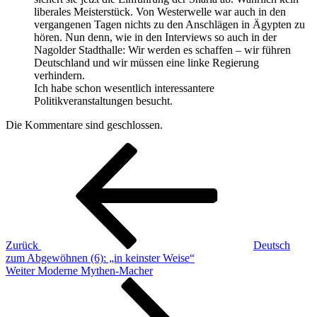
liberales Meisterstück. Von Westerwelle war auch in den
vergangenen Tagen nichts zu den Anschlägen in Ägypten zu
hören. Nun denn, wie in den Interviews so auch in der
Nagolder Stadthalle: Wir werden es schaffen – wir führen
Deutschland und wir müssen eine linke Regierung
verhindern.
Ich habe schon wesentlich interessantere
Politikveranstaltungen besucht.
Die Kommentare sind geschlossen.
Beitragsnavigation
Vorheriger
Beitrag
Zurück
Deutsch
zum Abgewöhnen (6): „in keinster Weise“
Nächster
Weiter
Moderne Mythen-Macher
Beitrag