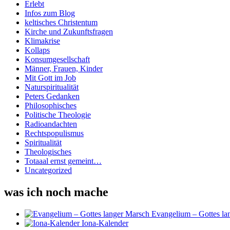
Erlebt
Infos zum Blog
keltisches Christentum
Kirche und Zukunftsfragen
Klimakrise
Kollaps
Konsumgesellschaft
Männer, Frauen, Kinder
Mit Gott im Job
Naturspiritualität
Peters Gedanken
Philosophisches
Politische Theologie
Radioandachten
Rechtspopulismus
Spiritualität
Theologisches
Totaaal ernst gemeint…
Uncategorized
was ich noch mache
Evangelium – Gottes la
Iona-Kalender