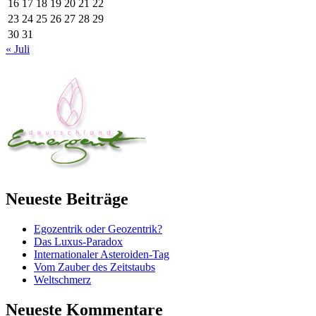
16
17
18
19
20
21
22
23
24
25
26
27
28
29
30
31
« Juli
Neueste Beiträge
Egozentrik oder Geozentrik?
Das Luxus-Paradox
Internationaler Asteroiden-Tag
Vom Zauber des Zeitstaubs
Weltschmerz
Neueste Kommentare