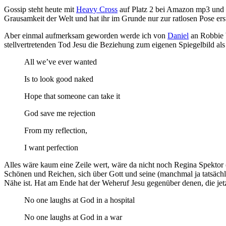
Gossip steht heute mit
Heavy Cross
auf Platz 2 bei Amazon mp3 und Pl
Grausamkeit der Welt und hat ihr im Grunde nur zur ratlosen Pose ers
Aber einmal aufmerksam geworden werde ich von
Daniel
an Robbie W
stellvertretenden Tod Jesu die Beziehung zum eigenen Spiegelbild al
All we’ve ever wanted
Is to look good naked
Hope that someone can take it
God save me rejection
From my reflection,
I want perfection
Alles wäre kaum eine Zeile wert, wäre da nicht noch Regina Spektor
Schönen und Reichen, sich über Gott und seine (manchmal ja tatsächl
Nähe ist. Hat am Ende hat der Weheruf Jesu gegenüber denen, die jetz
No one laughs at God in a hospital
No one laughs at God in a war