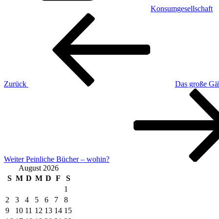
Konsumgesellschaft
Beitragsnavigation
Vorheriger
Beitrag
Zurück
Das große Gä
Nächster
Beitrag
Weiter
Peinliche Bücher – wohin?
August 2026
S
M
D
M
D
F
S
1
2
3
4
5
6
7
8
9
10
11
12
13
14
15