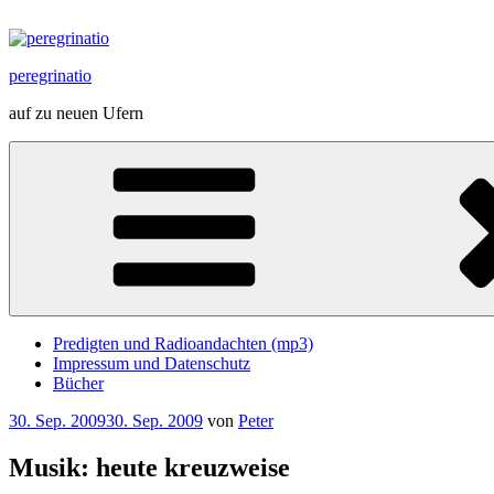
Zum
Inhalt
springen
peregrinatio
auf zu neuen Ufern
Predigten und Radioandachten (mp3)
Impressum und Datenschutz
Bücher
Veröffentlicht
30. Sep. 2009
30. Sep. 2009
von
Peter
am
Musik: heute kreuzweise