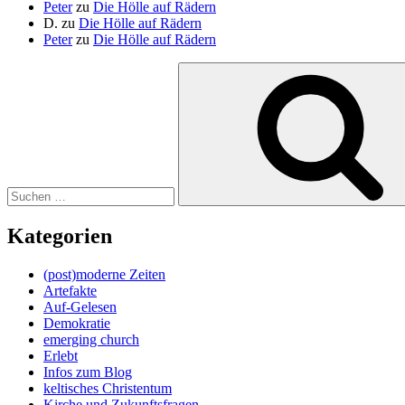
Peter
zu
Die Hölle auf Rädern
D.
zu
Die Hölle auf Rädern
Peter
zu
Die Hölle auf Rädern
Suche
nach:
Kategorien
(post)moderne Zeiten
Artefakte
Auf-Gelesen
Demokratie
emerging church
Erlebt
Infos zum Blog
keltisches Christentum
Kirche und Zukunftsfragen