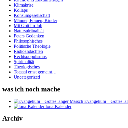
Klimakrise
Kollaps
Konsumgesellschaft
Männer, Frauen, Kinder
Mit Gott im Job
Naturspiritualität
Peters Gedanken
Philosophisches
Politische Theologie
Radioandachten
Rechtspopulismus
Spiritualität
Theologisches
Totaaal ernst gemeint…
Uncategorized
was ich noch mache
Evangelium – Gottes la
Iona-Kalender
Archiv