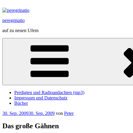
Zum
Inhalt
springen
peregrinatio
auf zu neuen Ufern
Predigten und Radioandachten (mp3)
Impressum und Datenschutz
Bücher
Veröffentlicht
30. Sep. 2009
30. Sep. 2009
von
Peter
am
Das große Gähnen