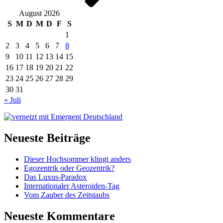
August 2026
S
M
D
M
D
F
S
1
2
3
4
5
6
7
8
9
10
11
12
13
14
15
16
17
18
19
20
21
22
23
24
25
26
27
28
29
30
31
« Juli
Neueste Beiträge
Dieser Hochsommer klingt anders
Egozentrik oder Geozentrik?
Das Luxus-Paradox
Internationaler Asteroiden-Tag
Vom Zauber des Zeitstaubs
Neueste Kommentare