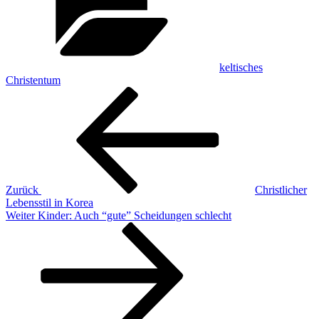
keltisches
Christentum
Beitragsnavigation
Vorheriger
Beitrag
Zurück
Christlicher
Lebensstil in Korea
Nächster
Weiter
Kinder: Auch “gute” Scheidungen schlecht
Beitrag