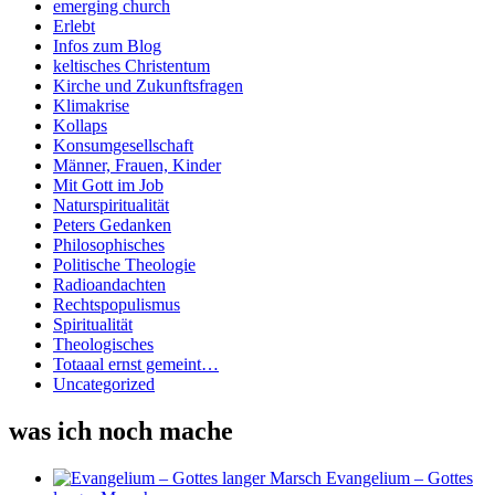
emerging church
Erlebt
Infos zum Blog
keltisches Christentum
Kirche und Zukunftsfragen
Klimakrise
Kollaps
Konsumgesellschaft
Männer, Frauen, Kinder
Mit Gott im Job
Naturspiritualität
Peters Gedanken
Philosophisches
Politische Theologie
Radioandachten
Rechtspopulismus
Spiritualität
Theologisches
Totaaal ernst gemeint…
Uncategorized
was ich noch mache
Evangelium – Gottes