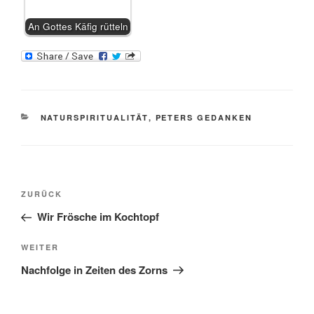
An Gottes Käfig rütteln
KATEGORIEN
NATURSPIRITUALITÄT
,
PETERS GEDANKEN
Beitragsnavigation
Vorheriger
ZURÜCK
Beitrag
Wir Frösche im Kochtopf
Nächster
WEITER
Beitrag
Nachfolge in Zeiten des Zorns