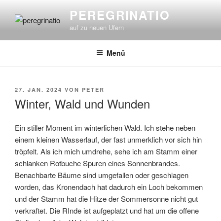
Zum
PEREGRINATIO
Inhalt
auf zu neuen Ufern
springen
Menü
VERÖFFENTLICHT
27. JAN. 2024
VON
PETER
AM
Winter, Wald und Wunden
Ein stiller Moment im winterlichen Wald. Ich stehe neben
einem kleinen Wasserlauf, der fast unmerklich vor sich hin
tröpfelt. Als ich mich umdrehe, sehe ich am Stamm einer
schlanken Rotbuche Spuren eines Sonnenbrandes.
Benachbarte Bäume sind umgefallen oder geschlagen
worden, das Kronendach hat dadurch ein Loch bekommen
und der Stamm hat die Hitze der Sommersonne nicht gut
verkraftet. Die RInde ist aufgeplatzt und hat um die offene