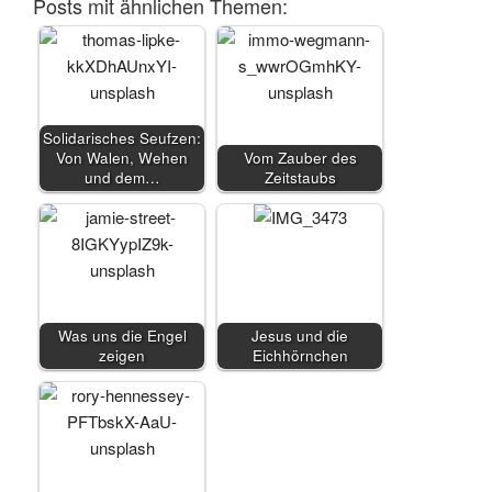
Posts mit ähnlichen Themen:
Solidarisches Seufzen:
Von Walen, Wehen
Vom Zauber des
und dem…
Zeitstaubs
Was uns die Engel
Jesus und die
zeigen
Eichhörnchen